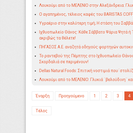
Λουκούμι από το ΜΕΛΕΝΙΟ στην Αλεξάνδρεια: Γλυ
Ο αγαπημένος, τέλειος καφές του BARISTAS COFFE
Υγραέριο στην καλύτερη τιμή; Η στάση του Σαββά
Ιχθυοπωλείο Θάνος: Κάθε Σάββατο Ψάρια Ψητά ή 
ακριβώς τα θέλετε!
ΠΗΓΑΣΟΣ Α.Ε. αναζητά οδηγούς φορτηγών αυτοκι
Το ραντεβού της Πέμπτης στο Ιχθυοπωλείο Θάνο
Σκορδαλιά σε περιμένουν!
Dellas Natural Foods: Σπιτική νοστιμιά που¨στολίζ
Λουκούμι από το ΜΕΛΕΝΙΟ: Γλυκιά ¨βελούδινη¨ κ
Έναρξη
Προηγούμενο
1
2
3
4
Τέλος