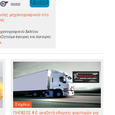
ωσης μηχανογραφικού στο
ίας
χανογραφικού Δελτίου
αζητούμε έγκυρες και έγκαιρες
σχολές,…
..
0 σχόλιο
ΠΗΓΑΣΟΣ Α.Ε. αναζητά οδηγούς φορτηγών για