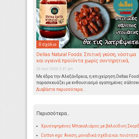
0 σχόλιο
Dellas Natural Foods: Σπιτική γεύση, νόστιμα
και υγιεινά προϊόντα χωρίς συντηρητικά,
ζάχαρη, χρωστικές, πρόσθετα!
26 Ιουν 2026 2:31 pm
Με έδρα την Αλεξάνδρεια, η επιχείρηση Dellas Food
παρασκευάζει με ενθουσιασμό αγαπημένες σάλτσε
ντομάτας που δημιουργούν…
Διαβάστε περισσότερα...
Περισσότερα...
Χρυσοψημένος Μπακαλιάρος με βελούδινη Σκορδ
Cotton ego: Άνεση, μοναδικά σχέδια και ποιότητα