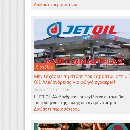
μοναδικό λουκούμι…
Διαβάστε περισσότερα...
0 σχόλιο
Μην ξεχάσεις τη στάση του Σαββάτου στη J
OIL Αλεξάνδρειας για φθηνό υγραέριο!
26 Ιουν 2026 10:08 pm
Η JET OIL Αλεξάνδρειας συνεχίζει να ανταμείβει
τους οδηγούς της πόλης και όχι μόνο με μία…
Διαβάστε περισσότερα...