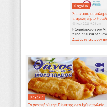
0 σχόλιο
Σεμινάριο συμπλήρ
Επιμελητήριο Ημαθ
03 Ιουλ 2026 9:08 am
Η Συμπλήρωση του Μη
πλησιάζει και όλοι αν
πληροφορίες για τις 
Διαβάστε περισσότερα.
0 σχόλιο
Το ραντεβού της Πέμπτης στο Ιχθυοπωλείο