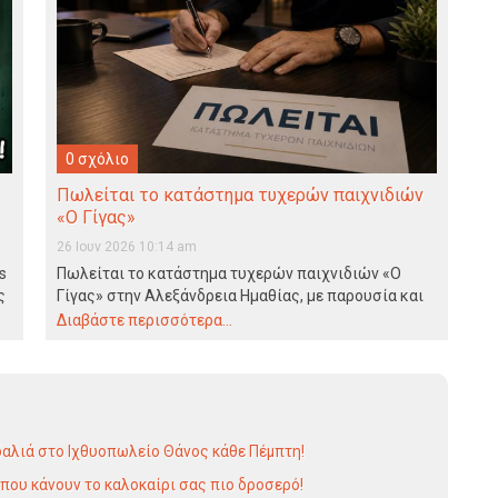
0 σχόλιο
Πωλείται το κατάστημα τυχερών παιχνιδιών
«Ο Γίγας»
26 Ιουν 2026 10:14 am
s
Πωλείται το κατάστημα τυχερών παιχνιδιών «Ο
ς
Γίγας» στην Αλεξάνδρεια Ημαθίας, με παρουσία και
επιτυχημένη πορεία 50…
Διαβάστε περισσότερα...
αλιά στο Ιχθυοπωλείο Θάνος κάθε Πέμπτη!
 που κάνουν τo καλοκαίρι σας πιο δροσερό!