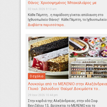
Θάνος: Χρυσοψημένος Μπακαλιάρος με
βελούδινη Σκορδαλιά!
02 Ιουλ 2026 9:13 am
Κάθε Πέμπτη... η παράδοση γίνεται απόλαυση στο
Ιχθυοπωλείο Θάνος! Κάθε Πέμπτη, το Ιχθυοπωλείο
Θάνος σας…
Διαβάστε περισσότερα...
0 σχόλιο
Λουκούμι από το ΜΕΛΕΝΙΟ στην Αλεξάνδρεια
Γλυκό ¨βελούδινο¨Θαύμα! Δοκιμάστε το…
29 Ιουν 2026 10:44 pm
Στην καρδιά της Αλεξάνδρειας, στην οδό Σοφ.
Βενιζέλου 13, βρίσκεται το ΜΕΛΕΝΙΟ και το