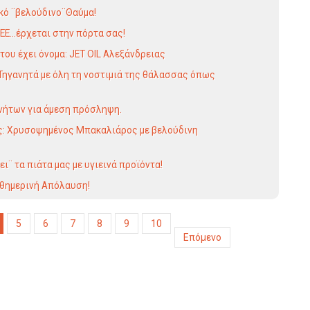
κό ¨βελούδινο¨Θαύμα!
E...έρχεται στην πόρτα σας!
του έχει όνομα: JET OIL Αλεξάνδρειας
Τηγανητά με όλη τη νοστιμιά της θάλασσας όπως
νήτων για άμεση πρόσληψη.
ς: Χρυσοψημένος Μπακαλιάρος με βελούδινη
ει¨ τα πιάτα μας με υγιεινά προϊόντα!
αθημερινή Απόλαυση!
5
6
7
8
9
10
Επόμενο