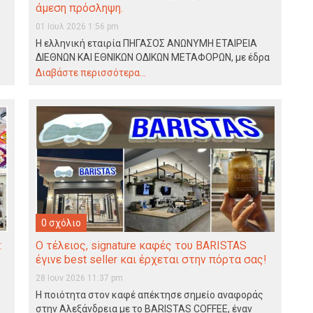
άμεση πρόσληψη.
01 Ιουλ 2026 1:56 pm
Η ελληνική εταιρία ΠΗΓΑΣΟΣ ΑΝΩΝΥΜΗ ΕΤΑΙΡΕΙΑ
ΔΙΕΘΝΩΝ ΚΑΙ ΕΘΝΙΚΩΝ ΟΔΙΚΩΝ ΜΕΤΑΦΟΡΩΝ, με έδρα
το Βρυσάκι Ημαθίας,…
Διαβάστε περισσότερα...
0 σχόλιο
:
Ο τέλειος, signature καφές του BARISTAS
έγινε best seller και έρχεται στην πόρτα σας!
28 Ιουν 2026 11:37 pm
Η ποιότητα στον καφέ απέκτησε σημείο αναφοράς
στην Αλεξάνδρεια με το BARISTAS COFFEE, έναν