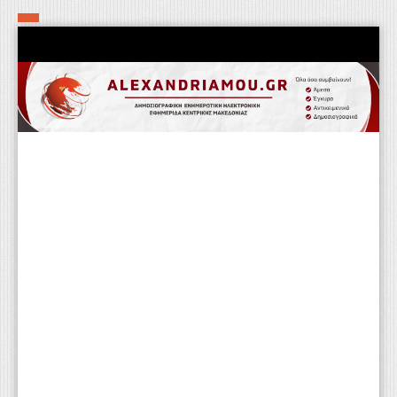
Αρχική
Τα εν δήμω εν οίκω
Πολιτιστικά-Εκκλησιαστικά
Αστυνομικά
Αθλητικά
Αγροτικά
Επιχειρείν
Επικοινωνία
Φαρμακεία
Περισσότερα