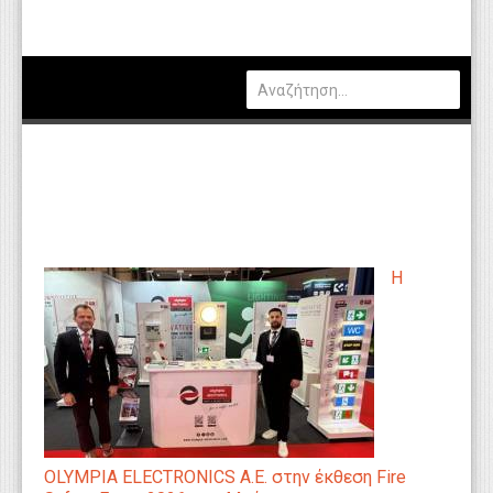
Πολιτική
Οικονομία
Καιρός
Θέσεις Εργασίας
Αγγελίες
Τεχνολογία
Η
Εκπαίδευση
Υγεία
Γενικά
Βιβλιοθήκη Απόψεων
Κυτίο Παραπόνων Πολιτών
OLYMPIA ELECTRONICS A.E. στην έκθεση Fire