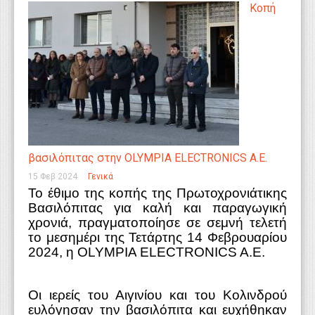
Κοπή
βασιλόπιτας στην OLYMPIA ELECTRONICS A.E.
15 Φεβ 2024
Γενικά
Το έθιμο της κοπής της Πρωτοχρονιάτικης
Βασιλόπιτας για καλή και παραγωγική
χρονιά, πραγματοποίησε σε σεμνή τελετή
το μεσημέρι της Τετάρτης 14 Φεβρουαρίου
2024, η
OLYMPIA
ELECTRONICS A.E.
O
ι ιερείς του Αιγινίου και του Κολινδρού
ευλόγησαν την βασιλόπιτα και ευχήθηκαν