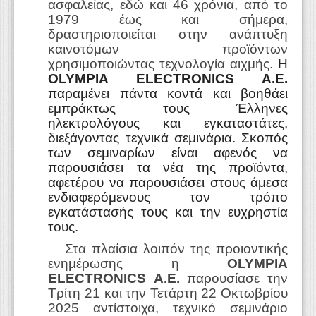
ασφαλείας, εδώ και 46 χρόνια, από το
1979 έως και σήμερα,
δραστηριοποιείται στην ανάπτυξη
καινοτόμων προϊόντων
χρησιμοποιώντας τεχνολογία αιχμής.
Η
OLYMPIA
ELECTRONICS
A
.
E
.
παραμένει πάντα κοντά και βοηθάει
εμπράκτως τους Έλληνες
ηλεκτρολόγους και εγκαταστάτες,
διεξάγοντας τεχνικά σεμινάρια. Σκοπός
των σεμιναρίων είναι αφενός να
παρουσιάσει τα νέα της προϊόντα,
αφετέρου να παρουσιάσει στους άμεσα
ενδιαφερόμενους τον τρόπο
εγκατάστασής τους και την ευχρηστία
τους.
Στα πλαίσια λοιπόν της προιοντικής
ενημέρωσης η
OLYMPIA
ELECTRONICS
Α.Ε.
παρουσίασε την
Τρίτη 21 και την Τετάρτη 22 Οκτωβρίου
2025 αντίστοιχα, τεχνικό σεμινάριο