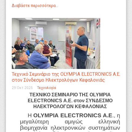
Διαβάστε περισσότερα...
Τεχνικό Σεμινάριο της ΟLYMPIA ELECTRONICS A.E.
στον Σύνδεσμο Ηλεκτρολόγων Κεφαλονιάς
29 Οκτ 2025
Τεχνολογία
ΤΕΧΝΙΚΟ ΣΕΜΙΝΑΡΙΟ ΤΗΣ Ο
LYMPIA
ELECTRONICS
A
.
E
. στον ΣΥΝΔΕΣΜΟ
ΗΛΕΚΤΡΟΛΟΓΩΝ ΚΕΦΑΛΟΝΙΑΣ
Η
OLYMPIA
ELECTRONICS
A
.
E
., η
μεγαλύτερη αμιγώς ελληνική
βιομηχανία ηλεκτρονικών συστημάτων