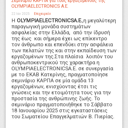
Σεμινάριο ΚΑΡΠΑ για τους εργαζόμενους της
OLYMPIAELECTRONICS Α.Ε.
22 Ιαν 2025
Επιχειρείν
H
OLYMPIAELECTRONICSΑ.Ε.
,η μεγαλύτερη
παραγωγική μονάδα συστημάτων
ασφαλείας στην Ελλάδα, από την ίδρυσή
της έως και σήμερα έχει ως επίκεντρο
τον άνθρωπο και επενδύει στην ασφάλεια
των πελατών της και στην εκπαίδευση των
εργαζομένων της.Στα πλαίσια λοιπόν του
ανθρωποκεντρικού της χαρακτήρα η
OLYMPIAELECTRONICSA.E. σε συνεργασία
με το ΕΚΑΒ Κατερίνης, πραγματοποίησε
σεμινάριο ΚΑΡΠΑ σε μία ομάδα 13
εργαζομένων, ενισχύοντας έτσι τις
γνώσεις και την ετοιμότητα τους για την
προστασία της ανθρώπινης ζωής. Το
σεμινάριο πραγματοποιήθηκε το Σάββατο
18 Ιανουαρίου 2025 στις εγκαταστάσεις
του Σωματείου Επαγγελματιών Β. Πιερίας.