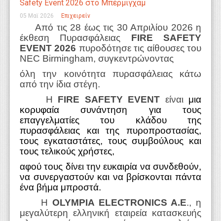
Safety Event 2026 στο Μπέρμιγχαμ
WEBTV
05 Μαϊ 2026
Επιχειρείν
Από τις 28 έως τις 30 Απριλίου 2026 η
έκθεση Πυρασφάλειας
FIRE
SAFETY
EVENT
2026
πυροδότησε τις αίθουσες του
NEC
Birmingham
, συγκεντρώνοντας
όλη την κοινότητα πυρασφάλειας κάτω
από την ίδια στέγη.
Η
FIRE
SAFETY
EVENT
είναι
μια
κορυφαία συνάντηση για τους
επαγγελματίες του κλάδου της
πυρασφάλειας και της πυροπροστασίας,
τους εγκαταστάτες, τους συμβούλους και
τους τελικούς χρήστες,
αφού τους δίνει την ευκαιρία να συνδεθούν,
να συνεργαστούν και να βρίσκονται πάντα
ένα βήμα μπροστά.
Η
OLYMPIA ELECTRONICS A.E
., η
μεγαλύτερη ελληνική εταιρεία κατασκευής