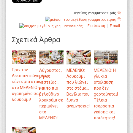
μέγεθος γραμματοσειράς
Εκτύπωση
E-mail
Σχετικά Άρθρα
Πριν τον
Aύγουστος,
ΜΕΛΕΝΙΟ:
ΜΕΛΕΝΙΟ: Η
Δεκαπενταύγουστο,
μήνας
Λουκούμι
γλυκιά
κάντε μια στάση
νηστείας…
που λιώνει
απόλαυση
στο ΜΕΛΕΝΙΟ για το
και το πιο
στο στόμα…
που δεν
αγαπημένο σας
βελούδινο
Βανίλια που
χορταίνεται!
λουκούμι!
λουκούμι σε
ξυπνά
Τέλεια
περιμένει
αναμνήσεις!
ισορροπία
στο
γεύσης και
ΜΕΛΕΝΙΟ!
ποιότητας!