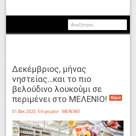
Πολιτική
Οικονομία
Καιρός
Θέσεις Εργασίας
Αγγελίες
Δεκέμβριος, μήνας
Τεχνολογία
νηστείας…και το πιο
Εκπαίδευση
βελούδινο λουκούμι σε
Υγεία
περιμένει στο ΜΕΛΕΝΙΟ!
Κύριο
Γενικά
01 Δεκ 2025
Επιχειρείν
ΜΕΛΕΝΙΟ
Βιβλιοθήκη Απόψεων
Κυτίο Παραπόνων Πολιτών