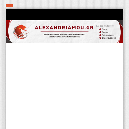
Αρχική
Τα εν δήμω εν οίκω
Πολιτιστικά-Εκκλησιαστικά
Αστυνομικά
Αθλητικά
Αγροτικά
Επιχειρείν
Επικοινωνία
Φαρμακεία
Περισσότερα