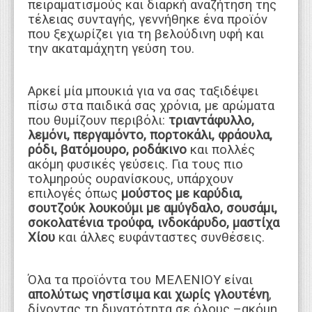
πειραματισμούς και διαρκή αναζήτηση της
τέλειας συνταγής, γεννήθηκε ένα προϊόν
που ξεχωρίζει για τη βελούδινη υφή και
την ακαταμάχητη γεύση του.
Αρκεί μία μπουκιά για να σας ταξιδέψει
πίσω στα παιδικά σας χρόνια, με αρώματα
που θυμίζουν περιβόλι:
τριαντάφυλλο,
λεμόνι, περγαμόντο, πορτοκάλι, φράουλα,
ρόδι, βατόμουρο, ροδάκινο
και πολλές
ακόμη φυσικές γεύσεις. Για τους πιο
τολμηρούς ουρανίσκους, υπάρχουν
επιλογές όπως
μούστος με καρύδια,
σουτζούκ λουκούμι με αμύγδαλο, σουσάμι,
σοκολατένια τρούφα, ινδοκάρυδο, μαστίχα
Χίου
και άλλες ευφάνταστες συνθέσεις.
Όλα τα προϊόντα του ΜΕΛΕΝΙΟΥ είναι
απολύτως νηστίσιμα και χωρίς γλουτένη
,
δίνοντας τη δυνατότητα σε όλους –ακόμη