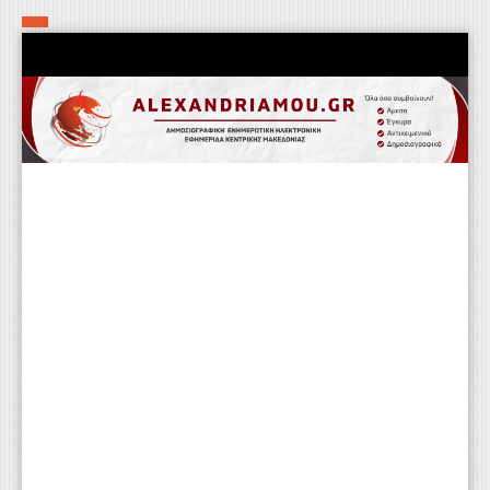
Αρχική
Τα εν δήμω εν οίκω
Πολιτιστικά-Εκκλησιαστικά
Αστυνομικά
Αθλητικά
Αγροτικά
Επιχειρείν
Επικοινωνία
Φαρμακεία
Περισσότερα