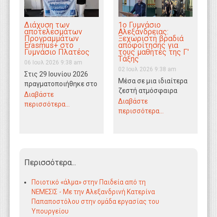
1ο Γυμνάσιο
Διάχυση των
Αλεξάνδρειας:
αποτελεσμάτων
Ξεχωριστή βραδιά
Προγραμμάτων
αποφοίτησης για
Erasmus+ στο
τους μαθητές της Γ'
Γυμνάσιο Πλατέος
Τάξης
06 Ιουλ 2026 9:38 am
02 Ιουλ 2026 9:38 am
Στις 29 Ιουνίου 2026
Μέσα σε μια ιδιαίτερα
πραγματοποιήθηκε στο
ζεστή ατμόσφαιρα
Γυμνάσιο Πλατέος
Διαβάστε
πραγματοποιήθηκε το
Διαβάστε
εκδήλωση διάχυσης
περισσότερα...
βράδυ της Τετάρτης 1
περισσότερα...
αποτελεσμάτων δύο
Ιουλίου 2026 η
μετακινήσεων
εκδήλωση…
προγράμματος
Erasmus+ στη…
Περισσότερα...
Ποιοτικό «άλμα» στην Παιδεία από τη
ΝΕΜΕΣΙΣ - Με την Αλεξανδρινή Κατερίνα
Παπαποστόλου στην ομάδα εργασίας του
Υπουργείου