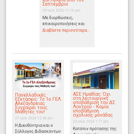
Σεπτέμβριο
WEBTV
29 Ιουλ 2026 11:16 am
Με διορθώσεις,
επικαιροποιήσεις και
αναδιατυπώσεις, αλλά
Διαβάστε περισσότερα...
χωρίς την εισαγωγή
νέων σχολικών
εγχειριδίων, θα
ξεκινήσει η σχολική…
ΑΣΕ Ημαθίας: Όχι
Πανελλαδικές
στη λειτουργική
Εξετάσεις: Το 1ο ΓΕΛ
υποβάθμιση του ΔΣ
Αλεξάνδρειας
Λουτρού - Καμία
Συγχαίρει τους
υποβάθμιση
Μαθητές του!
σχολικής μονάδας
27 Ιουλ 2026 12:46 pm
23 Ιουλ 2026 1:17 pm
Η Διευθύντρια και ο
Κατόπιν πρότασης της
Σύλλογος Διδασκόντων