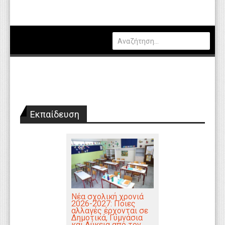
Πολιτική
Οικονομία
Καιρός
Θέσεις Εργασίας
Αγγελίες
Εκπαίδευση
Τεχνολογία
Εκπαίδευση
Υγεία
Γενικά
Βιβλιοθήκη Απόψεων
Νέα σχολική χρονιά
2026-2027: Ποιες
αλλαγές έρχονται σε
Κυτίο Παραπόνων Πολιτών
Δημοτικά, Γυμνάσια
και Λύκεια από τον