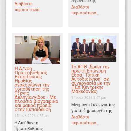
Αγωνιστικής
του 1ου ΓΕΛ
Διαβάστε
Συσπείρωσης
Διαβάστε
Αλεξάνδρειας
περισσότερα...
Εκπαιδευτικών, ο ΣΕΠΕ
περισσότερα...
εκφράζουν τα θερμά
Ημαθίας μαζί με τον
τους συγχαρητήρια
Σύλλογο Γονέων και
στους…
Κηδεμόνων…
Το ΑΠΘ ιδρύει την
Η Δ/νση
πρώτη Επώνυμη
Πρωτοβάθμιας
Έδρα ¨Τοπική
Εκπαίδευσης
Αυτοδιοίκηση¨ σε
Ημαθίας
συνεργασία με την
ανακοινώνει την
ΠΕΔ Κεντρικής
τοποθέτηση της
Μακεδονίας
Τζένης
Δεληγιαννίδου - Με
14 Ιουλ 2026 5:47 pm
πλούσιο βιογραφικό
Μνημόνιο Συνεργασίας
και μακρά πορεία
στην Εκπαίδευση
για τη δημιουργία της
15 Ιουλ 2026 4:35 pm
Επώνυμης Έδρας
Διαβάστε
«Τοπική
περισσότερα...
Η Διεύθυνση
Αυτοδιοίκηση»
Πρωτοβάθμιας