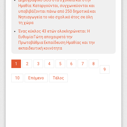
Δημογραφικό SOS στα σχολεία και στην
Ημαθία: Καταργούνται, συγχωνεύονται και
υποβιβάζονται πάνω από 250 δημοτικά και
Νηπιαγωγεία το νέο σχολικό έτος σε όλη
τη χώρα
Ένας κύκλος 43 ετών ολοκληρώνεται: Η
Ευθυμία Γώτη αποχαιρετά την
Πρωτοβάθμια Εκπαίδευση Ημαθίας και την
εκπαιδευτική κοινότητα
1
2
3
4
5
6
7
8
9
10
Επόμενο
Τέλος