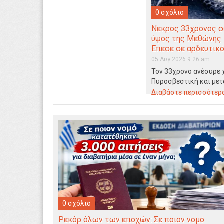
0 σχόλιο
Νεκρός 33χρονος σ
ύψος της Μεθώνης 
Eπεσε σε αρδευτικό
05 Αυγ 2026 9:26 am
Τον 33χρονο ανέσυρε 
Πυροσβεστική και μετ
Νοσοκομείο Κατερίνη
Διαβάστε περισσότερα.
0 σχόλιο
Ρεκόρ όλων των εποχών: Σε ποιον νομό