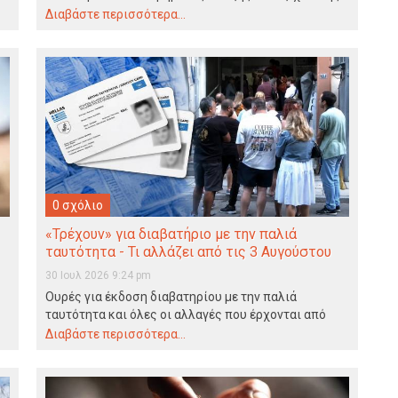
Εγκλημάτων Αλεξάνδρειας, τηλεφωνικές απάτες…
Διαβάστε περισσότερα...
0 σχόλιο
«Τρέχουν» για διαβατήριο με την παλιά
ταυτότητα - Τι αλλάζει από τις 3 Αυγούστου
30 Ιουλ 2026 9:24 pm
Ουρές για έκδοση διαβατηρίου με την παλιά
ταυτότητα και όλες οι αλλαγές που έρχονται από
τις…
Διαβάστε περισσότερα...