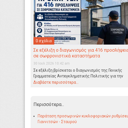
0 σχόλιο
Σε εξέλιξη ο διαγωνισμός για 416 προσλήψει
σε σωφρονιστικά καταστήματα
30 Ιουλ 2026 10:42 am
Σε εξέλιξη βρίσκεται ο διαγωνισμός της Γενικής
Γραμματείας Αντεγκληματικής Πολιτικής για την
πρόσληψη 416 ατόμων σε…
Διαβάστε περισσότερα...
Περισσότερα...
Παράταση προσωρινών κυκλοφοριακών ρυθμίσεω
Γιαννιτσών - Σταυρού