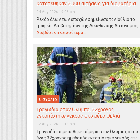
κατατέθηκαν 3.000 αιτήσεις για διαβατήρια
μέσα σε έναν μήνα;
04 Αυγ 2026 10:06 pm
Ρεκόρ όλων των εποχών σημείωσε τον Ιούλιο το
Γραφείο Διαβατηρίων της Διεύθυνσης Αστυνομίας
Αχαΐας. Σύμφωνα…
Διαβάστε περισσότερα...
0 σχόλιο
Τραγωδία στον Όλυμπο: 32χρονος
εντοπίστηκε νεκρός στο ρέμα Ορλιά
02 Αυγ 2026 11:13 pm
Τραγωδία σημειώθηκε σήμερα στον Όλυμπο, όπου
ένας 32χρονος ημεδαπός εντοπίστηκε νεκρός στο