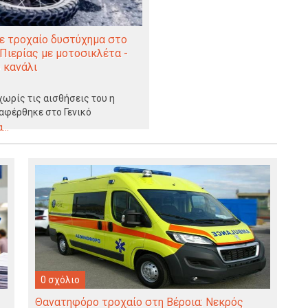
ε τροχαίο δυστύχημα στο
Πιερίας με μοτοσικλέτα -
 κανάλι
χωρίς τις αισθήσεις του η
αφέρθηκε στο Γενικό
ς όπου…
..
0 σχόλιο
Θανατηφόρο τροχαίο στη Βέροια: Νεκρός