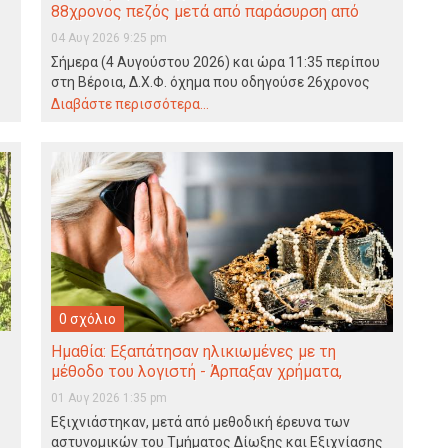
88χρονος πεζός μετά από παράσυρση από
φορτηγό
04 Αυγ 2026 9:25 pm
Σήμερα (4 Αυγούστου 2026) και ώρα 11:35 περίπου
στη Βέροια, Δ.Χ.Φ. όχημα που οδηγούσε 26χρονος
ημεδαπός…
Διαβάστε περισσότερα...
0 σχόλιο
Ημαθία: Εξαπάτησαν ηλικιωμένες με τη
μέθοδο του λογιστή - Άρπαξαν χρήματα,
χρυσές λίρες και κοσμήματα αξίας 57.800
01 Αυγ 2026 1:35 pm
ευρώ
Εξιχνιάστηκαν, μετά από μεθοδική έρευνα των
αστυνομικών του Τμήματος Δίωξης και Εξιχνίασης