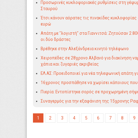
Προσωρινές κυκλοφοριακές ρυθμίσεις στη γέφυρ
Σταυρού
Έτσι κάνουν αόρατες τις πινακίδες κυκλοφορίας 
ευρώ
Απάτη με "λογιστή" στα Γιαννιτσά: Ζητούσαν 2.8
οι δύο δράστες
Βρέθηκε στην Αλεξάνδρεια κινητό τηλέφωνο
Χειροπέδες σε 28χρονο Αλβανό για διακίνηση να
χάπια και ζυγαριές ακριβείας
ΕΛ.ΑΣ: Προειδοποιεί για νέα τηλεφωνική απάτη γ
16χρονος προσπάθησε να χωρίσει κάποιους που 
Πιερία: Εντοπίστηκε σορός σε προχωρημένη σήψ
Συναγερμός για την εξαφάνιση της 15χρονης Ρα
1
2
3
4
5
6
7
8
9