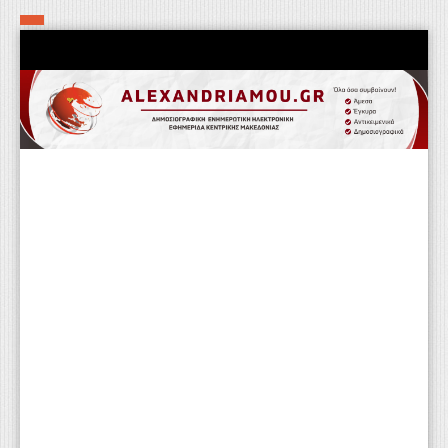
Αρχική
Τα εν δήμω εν οίκω
Πολιτιστικά-Εκκλησιαστικά
Αστυνομικά
Αθλητικά
Αγροτικά
Επιχειρείν
Επικοινωνία
Φαρμακεία
Περισσότερα