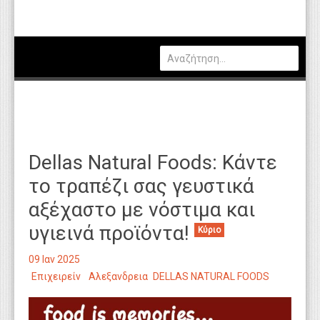
Πολιτική
Οικονομία
Καιρός
Θέσεις Εργασίας
Αγγελίες
Dellas Natural Foods: Κάντε
Τεχνολογία
το τραπέζι σας γευστικά
Εκπαίδευση
αξέχαστο με νόστιμα και
Υγεία
υγιεινά προϊόντα!
Κύριο
Γενικά
09 Ιαν 2025
Βιβλιοθήκη Απόψεων
Επιχειρείν
Αλεξανδρεια
DELLAS NATURAL FOODS
Κυτίο Παραπόνων Πολιτών