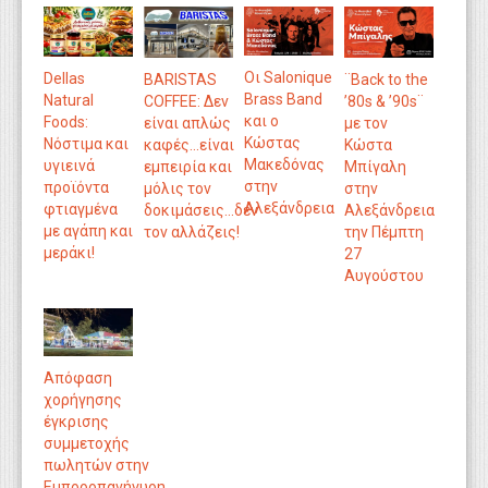
Οι Salonique
Dellas
BARISTAS
¨Back to the
Brass Band
Natural
COFFEE: Δεν
’80s & ’90s¨
και ο
Foods:
είναι απλώς
με τον
Κώστας
Νόστιμα και
καφές...είναι
Κώστα
Μακεδόνας
υγιεινά
εμπειρία και
Μπίγαλη
στην
προϊόντα
μόλις τον
στην
Αλεξάνδρεια
φτιαγμένα
δοκιμάσεις...δεν
Αλεξάνδρεια
με αγάπη και
τον αλλάζεις!
την Πέμπτη
μεράκι!
27
Αυγούστου
Απόφαση
χορήγησης
έγκρισης
συμμετοχής
πωλητών στην
Εμποροπανήγυρη