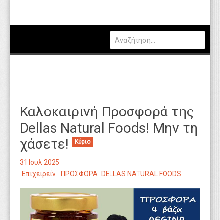
Πολιτική
Οικονομία
Καιρός
Θέσεις Εργασίας
Αγγελίες
Καλοκαιρινή Προσφορά της
Τεχνολογία
Dellas Natural Foods! Μην τη
Εκπαίδευση
χάσετε!
Κύριο
Υγεία
31 Ιουλ 2025
Γενικά
Επιχειρείν
ΠΡΟΣΦΟΡΑ
DELLAS NATURAL FOODS
Βιβλιοθήκη Απόψεων
Κυτίο Παραπόνων Πολιτών