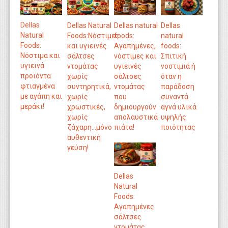
Dellas
Dellas Natural
Dellas natural
Dellas
Natural
Foods:Νόστιμες
foods:
natural
Foods:
και υγιεινές
Aγαπημένες,
foods:
Νόστιμα και
σάλτσες
νόστιμες και
Σπιτική
υγιεινά
ντομάτας
υγιεινές
νοστιμιά ή
προϊόντα
χωρίς
σάλτσες
όταν η
φτιαγμένα
συντηρητικά,
ντομάτας
παράδοση
με αγάπη και
χωρίς
που
συναντά
μεράκι!
χρωστικές,
δημιουργούν
αγνά υλικά
χωρίς
απολαυστικά
υψηλής
ζάχαρη...μόνο
πιάτα!
ποιότητας
αυθεντική
γεύση!
Dellas
Natural
Foods:
Αγαπημένες
σάλτσες
ντομάτας,