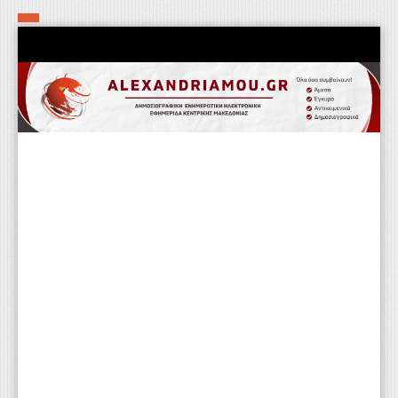
Αρχική
Τα εν δήμω εν οίκω
Πολιτιστικά-Εκκλησιαστικά
Αστυνομικά
Αθλητικά
Αγροτικά
Επιχειρείν
Επικοινωνία
Φαρμακεία
Περισσότερα