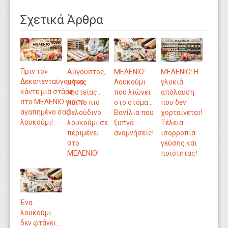
Σχετικά Άρθρα
Πριν τον
Aύγουστος,
ΜΕΛΕΝΙΟ:
ΜΕΛΕΝΙΟ: Η
Δεκαπενταύγουστο,
μήνας
Λουκούμι
γλυκιά
κάντε μια στάση
νηστείας…
που λιώνει
απόλαυση
στο ΜΕΛΕΝΙΟ για το
και το πιο
στο στόμα…
που δεν
αγαπημένο σας
βελούδινο
Βανίλια που
χορταίνεται!
λουκούμι!
λουκούμι σε
ξυπνά
Τέλεια
περιμένει
αναμνήσεις!
ισορροπία
στο
γεύσης και
ΜΕΛΕΝΙΟ!
ποιότητας!
Ένα
λουκούμι
δεν φτάνει…