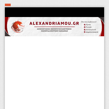
Αρχική
Τα εν δήμω εν οίκω
Πολιτιστικά-Εκκλησιαστικά
Αστυνομικά
Αθλητικά
Αγροτικά
Επιχειρείν
Επικοινωνία
Φαρμακεία
Περισσότερα