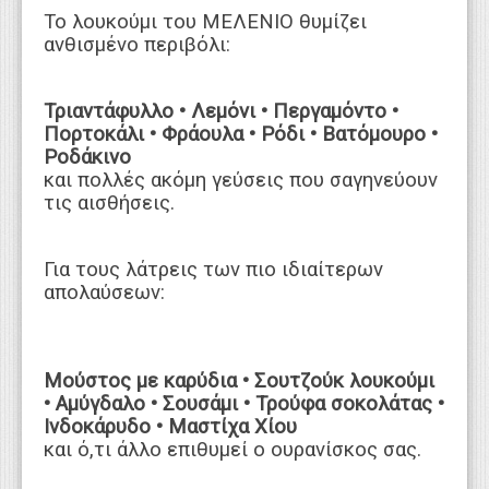
Το λουκούμι του ΜΕΛΕΝΙΟ θυμίζει
ανθισμένο περιβόλι:
Τριαντάφυλλο • Λεμόνι • Περγαμόντο •
Πορτοκάλι • Φράουλα • Ρόδι • Βατόμουρο •
Ροδάκινο
και πολλές ακόμη γεύσεις που σαγηνεύουν
τις αισθήσεις.
Για τους λάτρεις των πιο ιδιαίτερων
απολαύσεων:
Μούστος με καρύδια • Σουτζούκ λουκούμι
• Αμύγδαλο • Σουσάμι • Τρούφα σοκολάτας •
Ινδοκάρυδο • Μαστίχα Χίου
και ό,τι άλλο επιθυμεί ο ουρανίσκος σας.