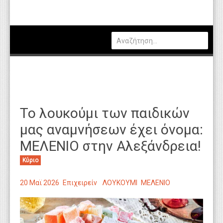
Πολιτική
Οικονομία
Καιρός
Θέσεις Εργασίας
Αγγελίες
Το λουκούμι των παιδικών
Τεχνολογία
μας αναμνήσεων έχει όνομα:
Εκπαίδευση
ΜΕΛΕΝΙΟ στην Αλεξάνδρεια!
Υγεία
Κύριο
Γενικά
20 Μαϊ 2026
Επιχειρείν
ΛΟΥΚΟΥΜΙ
ΜΕΛΕΝΙΟ
Βιβλιοθήκη Απόψεων
Κυτίο Παραπόνων Πολιτών