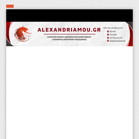
Αρχική
Τα εν δήμω εν οίκω
Πολιτιστικά-Εκκλησιαστικά
Αστυνομικά
Αθλητικά
Αγροτικά
Επιχειρείν
Επικοινωνία
Φαρμακεία
Περισσότερα