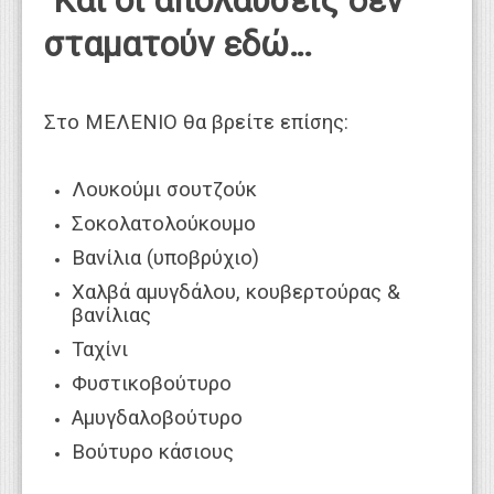
Και οι απολαύσεις δεν
σταματούν εδώ…
Στο ΜΕΛΕΝΙΟ θα βρείτε επίσης:
Λουκούμι σουτζούκ
Σοκολατολούκουμο
Βανίλια (υποβρύχιο)
Χαλβά αμυγδάλου, κουβερτούρας &
βανίλιας
Ταχίνι
Φυστικοβούτυρο
Αμυγδαλοβούτυρο
Βούτυρο κάσιους