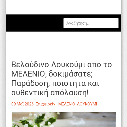
Πολιτική
Οικονομία
Καιρός
Θέσεις Εργασίας
Αγγελίες
Βελούδινο Λουκούμι από το
Τεχνολογία
ΜΕΛΕΝΙΟ, δοκιμάσατε;
Εκπαίδευση
Παράδοση, ποιότητα και
Υγεία
αυθεντική απόλαυση!
Γενικά
09 Μαϊ 2026
Επιχειρείν
ΜΕΛΕΝΙΟ
ΛΟΥΚΟΥΜΙ
Βιβλιοθήκη Απόψεων
Κυτίο Παραπόνων Πολιτών