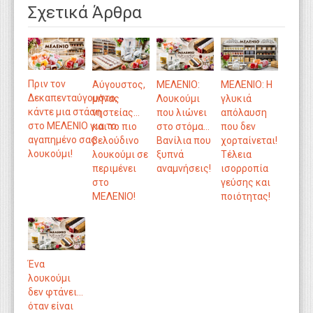
Σχετικά Άρθρα
Πριν τον
Aύγουστος,
ΜΕΛΕΝΙΟ:
ΜΕΛΕΝΙΟ: Η
Δεκαπενταύγουστο,
μήνας
Λουκούμι
γλυκιά
κάντε μια στάση
νηστείας…
που λιώνει
απόλαυση
στο ΜΕΛΕΝΙΟ για το
και το πιο
στο στόμα…
που δεν
αγαπημένο σας
βελούδινο
Βανίλια που
χορταίνεται!
λουκούμι!
λουκούμι σε
ξυπνά
Τέλεια
περιμένει
αναμνήσεις!
ισορροπία
στο
γεύσης και
ΜΕΛΕΝΙΟ!
ποιότητας!
Ένα
λουκούμι
δεν φτάνει…
όταν είναι