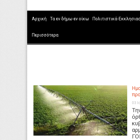
Αρχική
Τα εν δήμω εν οίκω
Πολιτιστικά-Εκκλησια
Περισσότερα
Ημα
προ
03 Ι
Tη
όρ
κυ
αρ
ΓΟ