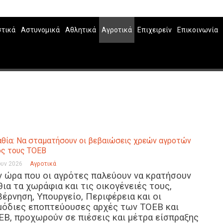
στικά
Αστυνομικά
Αθλητικά
Αγροτικά
Επιχειρείν
Επικοινωνία
θία: Να σταματήσουν οι βεβαιώσεις χρεών αγροτών
ς τους ΤΟΕΒ
ουν 2026
Αγροτικά
ν ώρα που οι αγρότες παλεύουν να κρατήσουν
θια τα χωράφια και τις οικογένειές τους,
βέρνηση, Υπουργείο, Περιφέρεια και οι
μόδιες εποπτεύουσες αρχές των ΤΟΕΒ και
ΕΒ, προχωρούν σε πιέσεις και μέτρα είσπραξης