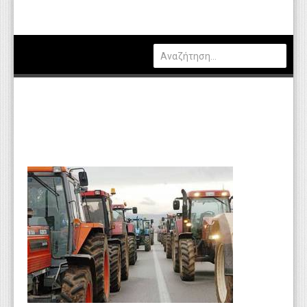
Πολιτική
Οικονομία
Καιρός
Θέσεις Εργασίας
Αγγελίες
Τεχνολογία
Εκπαίδευση
Υγεία
Γενικά
Βιβλιοθήκη Απόψεων
Κυτίο Παραπόνων Πολιτών