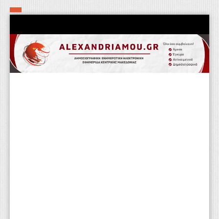
Αρχική
Τα εν δήμω εν οίκω
Πολιτιστικά-Εκκλησιαστικά
Αστυνομικά
Αθλητικά
Αγροτικά
Επιχειρείν
Επικοινωνία
Φαρμακεία
Περισσότερα