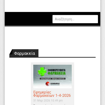
Πολιτική
Οικονομία
Καιρός
Θέσεις Εργασίας
Αγγελίες
Φαρμακεία
Τεχνολογία
Εκπαίδευση
Υγεία
Γενικά
Βιβλιοθήκη Απόψεων
Εφημερίες
Φαρμακείων 1-4-2026
Κυτίο Παραπόνων Πολιτών
31 Μαρ 2026 10:49 pm