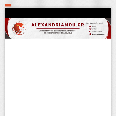
Αρχική
Τα εν δήμω εν οίκω
Πολιτιστικά-Εκκλησιαστικά
Αστυνομικά
Αθλητικά
Αγροτικά
Επιχειρείν
Επικοινωνία
Φαρμακεία
Περισσότερα