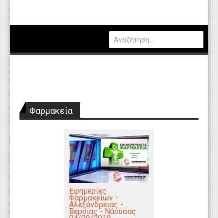
Πολιτική
Οικονομία
Καιρός
Θέσεις Εργασίας
Αγγελίες
Φαρμακεία
Τεχνολογία
Εκπαίδευση
Υγεία
Γενικά
Βιβλιοθήκη Απόψεων
Εφημερίες
Φαρμακείων -
Αλεξάνδρειας -
Κυτίο Παραπόνων Πολιτών
Βέροιας - Νάουσας