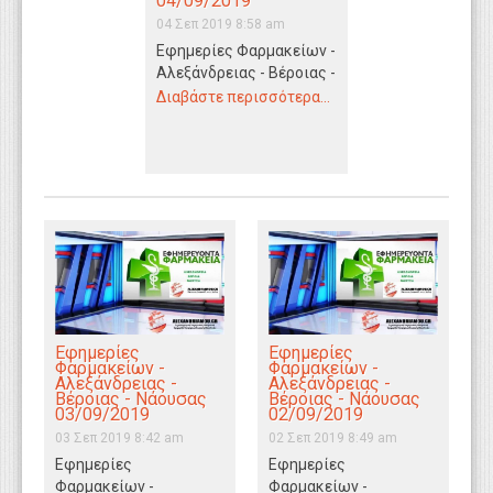
04/09/2019
WEBTV
04 Σεπ 2019 8:58 am
Εφημερίες Φαρμακείων -
Αλεξάνδρειας - Βέροιας -
Νάουσας 04/09/2019
Διαβάστε περισσότερα...
ΕΦΗΜΕΡΙΕΣ
ΦΑΡΜΑΚΕΙΩΝ
ΑΛΕΞΑΝΔΡΕΙΑΣ
ΚΑΛΟΥΔΗΣ ΔΑΥΙΔΗΣ…
Εφημερίες
Εφημερίες
Φαρμακείων -
Φαρμακείων -
Αλεξάνδρειας -
Αλεξάνδρειας -
Βέροιας - Νάουσας
Βέροιας - Νάουσας
03/09/2019
02/09/2019
03 Σεπ 2019 8:42 am
02 Σεπ 2019 8:49 am
Εφημερίες
Εφημερίες
Φαρμακείων -
Φαρμακείων -