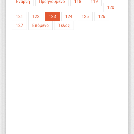
Έναρξη
Προηγούμενο
118
119
120
121
122
123
124
125
126
127
Επόμενο
Τέλος