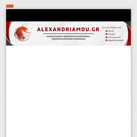
Αρχική
Τα εν δήμω εν οίκω
Πολιτιστικά-Εκκλησιαστικά
Αστυνομικά
Αθλητικά
Αγροτικά
Επιχειρείν
Επικοινωνία
Φαρμακεία
Περισσότερα