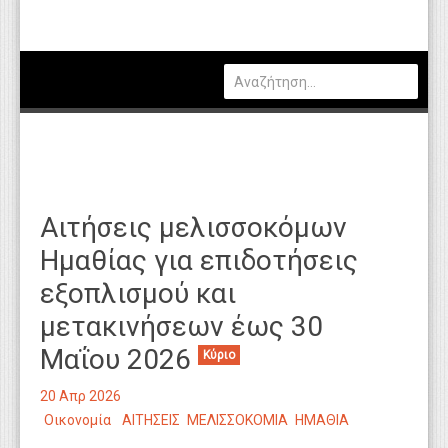
Πολιτική
Οικονομία
Καιρός
Θέσεις Εργασίας
Αγγελίες
Αιτήσεις μελισσοκόμων
Τεχνολογία
Ημαθίας για επιδοτήσεις
Εκπαίδευση
εξοπλισμού και
Υγεία
μετακινήσεων έως 30
Γενικά
Μαΐου 2026
Κύριο
Βιβλιοθήκη Απόψεων
20 Απρ 2026
Οικονομία
ΑΙΤΗΣΕΙΣ
ΜΕΛΙΣΣΟΚΟΜΙΑ
ΗΜΑΘΙΑ
Κυτίο Παραπόνων Πολιτών