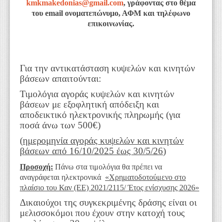
kmkmakedonias
@
gmail
.
com
, γράφοντας στο θέμα
του
email
ονοματεπώνυμο, ΑΦΜ και τηλέφωνο
επικοινωνίας.
Για την αντικατάσταση κυψελών και κινητών
βάσεων απαιτούνται:
Τιμολόγια αγοράς κυψελών και κινητών
βάσεων με εξοφλητική απόδειξη και
αποδεικτικό ηλεκτρονικής πληρωμής (για
ποσά άνω των 500€)
(
ημερομηνία αγοράς κυψελών και κινητών
βάσεων από 16/10/2025 έως 30/5/26
)
Προσοχή:
Πάνω στα τιμολόγια θα πρέπει να
αναγράφεται ηλεκτρονικά
«Χρηματοδοτούμενο στο
πλαίσιο του Καν (ΕΕ) 2021/2115/ Έτος ενίσχυσης 2026»
Δικαιούχοι της συγκεκριμένης δράσης είναι οι
μελισσοκόμοι που έχουν στην κατοχή τους