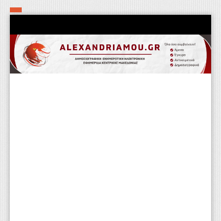
Αρχική
Τα εν δήμω εν οίκω
Πολιτιστικά-Εκκλησιαστικά
Αστυνομικά
Αθλητικά
Αγροτικά
Επιχειρείν
Επικοινωνία
Φαρμακεία
Περισσότερα