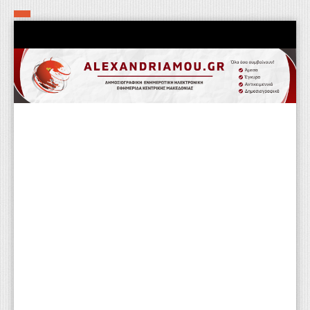
Αρχική
Τα εν δήμω εν οίκω
Πολιτιστικά-Εκκλησιαστικά
Αστυνομικά
Αθλητικά
Αγροτικά
Επιχειρείν
Επικοινωνία
Φαρμακεία
Περισσότερα