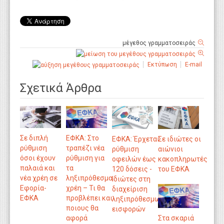
μέγεθος γραμματοσειράς
Εκτύπωση
E-mail
Σχετικά Άρθρα
ΕΦΚΑ: Στο
Σε διπλή
ΕΦΚΑ: Έρχεται
Σε ιδιώτες οι
τραπέζι νέα
ρύθμιση
ρύθμιση
αιώνιοι
ρύθμιση για
όσοι έχουν
οφειλών έως
κακοπληρωτές
τα
παλαιά και
120 δόσεις -
του ΕΦΚΑ
ληξιπρόθεσμα
νέα χρέη σε
Ιδιώτες στη
χρέη – Τι θα
Εφορία-
διαχείριση
προβλέπει και
ΕΦΚΑ
ληξιπρόθεσμων
ποιους θα
εισφορών
αφορά
Στα σκαριά