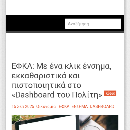
Πολιτική
Οικονομία
Καιρός
Θέσεις Εργασίας
Αγγελίες
ΕΦΚΑ: Με ένα κλικ ένσημα,
Τεχνολογία
εκκαθαριστικά και
Εκπαίδευση
πιστοποιητικά στο
Υγεία
«Dashboard του Πολίτη»
Κύριο
Γενικά
15 Σεπ 2025
Οικονομία
ΕΦΚΑ
ΕΝΣΗΜΑ
DASHBOARD
Βιβλιοθήκη Απόψεων
Κυτίο Παραπόνων Πολιτών