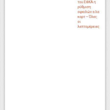
του ΕΦΚΑ η
ρύθμιση
οφειλών α λα
καρτ – Όλες
οι
λεπτομέρειες