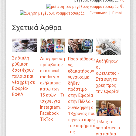
μέγεθος γραμματοσειράς
Εκτύπωση
E-mail
Σχετικά Άρθρα
Σε διπλή
Απαγόρευση
Προσπάθησαν
Αυξήθηκαν
ρύθμιση
πρόσβασης
να
οι
όσοι έχουν
στα social
εξαπατήσουν
οφειλέτες -
παλαιά και
media για
γυναίκα με
Στα ύψη τα
νέα χρέη σε
ανήλικους
δήθεν
χρέη προς
Εφορία-
κάτω των
πρόστιμο
την εφορία!
ΕΦΚΑ
15 ετών – Τι
στην Εφορία
ισχύει για
στην Πέλλα -
Instagram,
Συνελήφθη ο
Facebook,
18χρονος που
TikTok
πήγε να πάρει
Τέλος τα
τα κοσμήματά
social media
της
για παιδιά