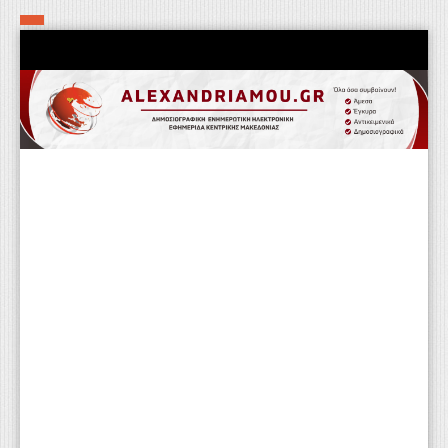
Αρχική
Τα εν δήμω εν οίκω
Πολιτιστικά-Εκκλησιαστικά
Αστυνομικά
Αθλητικά
Αγροτικά
Επιχειρείν
Επικοινωνία
Φαρμακεία
Περισσότερα