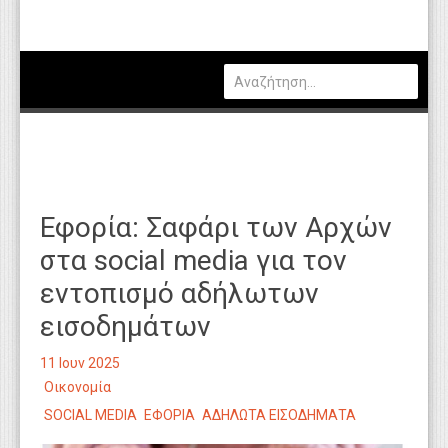
Πολιτική
Οικονομία
Καιρός
Θέσεις Εργασίας
Αγγελίες
Εφορία: Σαφάρι των Αρχών
Τεχνολογία
στα social media για τον
Εκπαίδευση
εντοπισμό αδήλωτων
Υγεία
εισοδημάτων
Γενικά
11 Ιουν 2025
Βιβλιοθήκη Απόψεων
Οικονομία
SOCIAL MEDIA
ΕΦΟΡΙΑ
ΑΔΗΛΩΤΑ ΕΙΣΟΔΗΜΑΤΑ
Κυτίο Παραπόνων Πολιτών