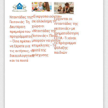
«Ενεργοποιούνται»
Νταντάδες της
Ερχονται οι
σε ολόκληρη τη
Γειτονιάς: Τη
«νταντάδες της
χώρα οι
Δευτέρα η
γειτονιάς» με
«Νταντάδες της
πρεμιέρα του
χρηματοδότηση
Γειτονιάς»: Ποιοι
προγράμματος
ΕΣΠΑ -Τι είναι
μπορούν να γίνουν
– Όσα πρέπει
το πρόγραμμα
επιμελητές - Τα
να ξέρετε για
φύλαξης
ποσά της
τις αιτήσεις, τα
παιδιών
ενίσχυσης
δικαιολογητικά
και τα ποσά