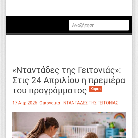
Πολιτική
Οικονομία
Καιρός
Θέσεις Εργασίας
Αγγελίες
«Νταντάδες της Γειτονιάς»:
Τεχνολογία
Στις 24 Απριλίου η πρεμιέρα
Εκπαίδευση
του προγράμματος
Κύριο
Υγεία
17 Απρ 2026
Οικονομία
ΝΤΑΝΤΑΔΕΣ ΤΗΣ ΓΕΙΤΟΝΙΑΣ
Γενικά
Βιβλιοθήκη Απόψεων
Κυτίο Παραπόνων Πολιτών