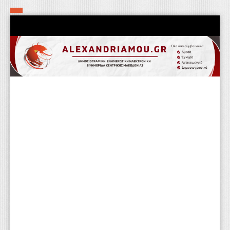
Αρχική
Τα εν δήμω εν οίκω
Πολιτιστικά-Εκκλησιαστικά
Αστυνομικά
Αθλητικά
Αγροτικά
Επιχειρείν
Επικοινωνία
Φαρμακεία
Περισσότερα