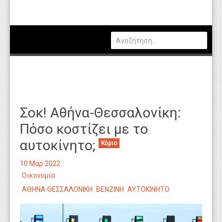
Πολιτική
Οικονομία
Καιρός
Θέσεις Εργασίας
Αγγελίες
Σοκ! Αθήνα-Θεσσαλονίκη:
Τεχνολογία
Πόσο κοστίζει με το
Εκπαίδευση
αυτοκίνητο;
Κύριο
Υγεία
10 Μαρ 2022
Γενικά
Οικονομία
ΑΘΗΝΑ ΘΕΣΣΑΛΟΝΙΚΗ
ΒΕΝΖΙΝΗ
ΑΥΤΟΚΙΝΗΤΟ
Βιβλιοθήκη Απόψεων
Κυτίο Παραπόνων Πολιτών