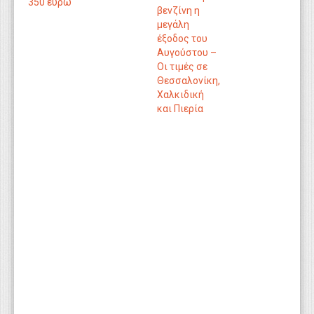
350 ευρώ
βενζίνη η
μεγάλη
έξοδος του
Αυγούστου –
Οι τιμές σε
Θεσσαλονίκη,
Χαλκιδική
και Πιερία