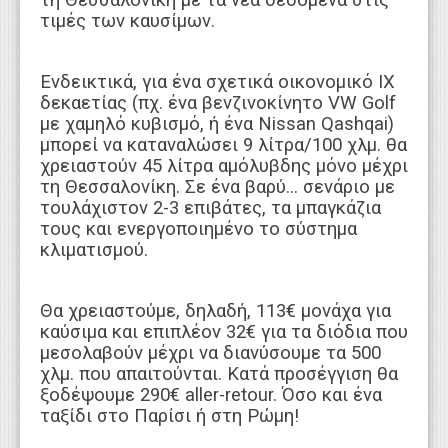
τιμές των καυσίμων.
Ενδεικτικά, για ένα σχετικά οικονομικό ΙΧ
δεκαετίας (πχ. ένα βενζινοκίνητο VW Golf
με χαμηλό κυβισμό, ή ένα Nissan Qashqai)
μπορεί να καταναλώσει 9 λίτρα/100 χλμ. θα
χρειαστούν 45 λίτρα αμόλυβδης μόνο μέχρι
τη Θεσσαλονίκη. Σε ένα βαρύ... σενάριο με
τουλάχιστον 2-3 επιβάτες, τα μπαγκάζια
τους και ενεργοποιημένο το σύστημα
κλιματισμού.
Θα χρειαστούμε, δηλαδή, 113€ μονάχα για
καύσιμα και επιπλέον 32€ για τα διόδια που
μεσολαβούν μέχρι να διανύσουμε τα 500
χλμ. που απαιτούνται. Κατά προσέγγιση θα
ξοδέψουμε 290€ aller-retour. Όσο και ένα
ταξίδι στο Παρίσι ή στη Ρώμη!