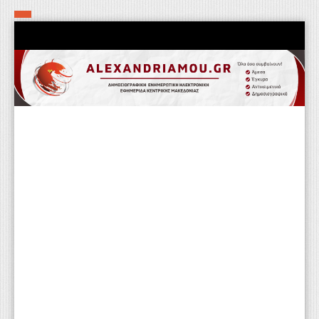
Αρχική
Τα εν δήμω εν οίκω
Πολιτιστικά-Εκκλησιαστικά
Αστυνομικά
Αθλητικά
Αγροτικά
Επιχειρείν
Επικοινωνία
Φαρμακεία
Περισσότερα