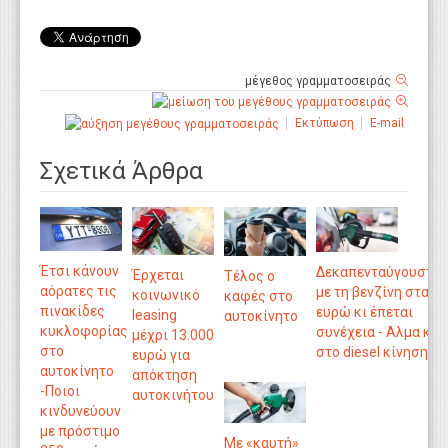
μέγεθος γραμματοσειράς
Εκτύπωση
E-mail
Σχετικά Άρθρα
Έτσι κάνουν
Δεκαπενταύγουστο
Έρχεται
Τέλος ο
αόρατες τις
με τη βενζίνη στα 2
κοινωνικό
καφές στο
πινακίδες
ευρώ κι έπεται
leasing
αυτοκίνητο
κυκλοφορίας
συνέχεια - Αλμα και
μέχρι 13.000
στο
στο diesel κίνησης
ευρώ για
αυτοκίνητο
απόκτηση
-Ποιοι
αυτοκινήτου
κινδυνεύουν
με πρόστιμο
Με «καυτή»