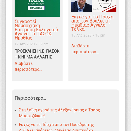
Ευχές για το Πάσχα
από τον Βουλευτή
Συγκροτεί
Ημαθίας Άγγελο
Νομαρχιακή
Τόλκα
Επιτροπή Εκλογικού
Αγώνα το ΠΑΣΟΚ
15 Απρ 2023 7:16 pm
Ημαθίας
17 Απρ 2023 7:39 pm
Διαβάστε
ΠΡΟΣΚΛΗΣΗ Ν.Ε. ΠΑΣΟΚ
περισσότερα...
– ΚΙΝΗΜΑ ΑΛΛΑΓΗΣ
ΗΜΑΘΙΑΣ Εν όψει της
Διαβάστε
επερχομένης
περισσότερα...
εκλογικής
αναμέτρησης και στα…
Περισσότερα...
Στη λαϊκή αγορά της Αλεξάνδρειας ο Τάσος
Μπαρτζώκας!
Ευχές γα το Πάσχα από τον Πρόεδρο της
Δ.Κ. Αλεξάνδρειας, Μενέλαο Λυμπεράκη