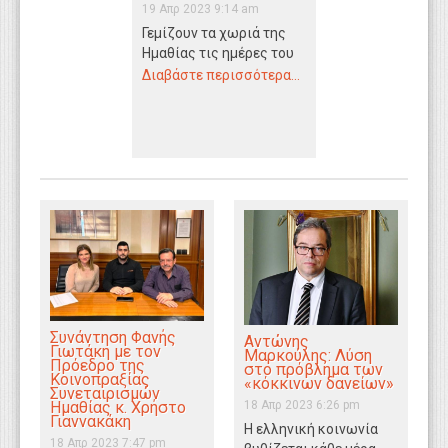
19 Απρ 2023 9:14 am
WEBTV
Γεμίζουν τα χωριά της
Ημαθίας τις ημέρες του
Πάσχα, όλοι πίσω στις
Διαβάστε περισσότερα...
γιαγιάδες και τους
παππούδες,…
Συνάντηση Φανής
Αντώνης
Γιωτάκη με τον
Μαρκούλης: Λύση
Πρόεδρο της
στο πρόβλημα των
Κοινοπραξίας
«κόκκινων δανείων»
Συνεταιρισμών
18 Απρ 2023 6:26 pm
Ημαθίας κ. Χρήστο
Γιαννακάκη
Η ελληνική κοινωνία
18 Απρ 2023 7:47 pm