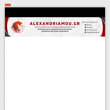
Αρχική
Τα εν δήμω εν οίκω
Πολιτιστικά-Εκκλησιαστικά
Αστυνομικά
Αθλητικά
Αγροτικά
Επιχειρείν
Επικοινωνία
Φαρμακεία
Περισσότερα