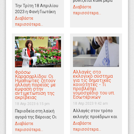
βυθίζεται κάθε μέρα
Την Τρίτη 18 Απριλίου
που περνάει στον ζόφο
Διαβάστε
2023 η Φανή Γιωτάκη
των πλειστηριασμών
περισσότερα...
συναντήθηκε με τον
πρώτης κατοικίας από
Διαβάστε
Αντιπρόεδρο της
τις…
περισσότερα...
Εθνικής Ένωσης
Αγροτικών…
Αλλαγές στο
Φρόσω
εκλογικό σύστημα
Καρασαρλίδου: Οι
για τις δημοτικές
Ημαθιώτες ζητούν
κοινότητες - Τι
αλλαγή πορείας με
προβλέπει
έμφαση στην
νομοσχέδιο του υπ.
αντιμετώπιση της
Εσωτερικών
ακρίβειας
18 Απρ 2023 9:42 am
18 Απρ 2023 6:15 pm
Αλλαγές στον τρόπο
Περιοδεία στη λαϊκή
εκλογής προέδρων και
αγορά της Βέροιας Οι
συμβουλίων στις
Ημαθιώτες ζητούν
Διαβάστε
Διαβάστε
δημοτικές κοινότητες
αλλαγή πορείας με
περισσότερα...
περισσότερα...