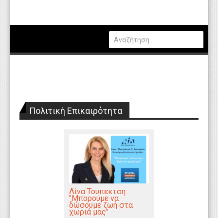
Πολιτική
Οικονομία
Καιρός
Θέσεις Εργασίας
Αγγελίες
Πολιτική Επικαιρότητα
Τεχνολογία
Εκπαίδευση
Υγεία
Γενικά
Βιβλιοθήκη Απόψεων
Λίνα Τουπεκτση:
"Μπορούμε να
δώσουμε ζωή στα
Κυτίο Παραπόνων Πολιτών
χωριά μας"