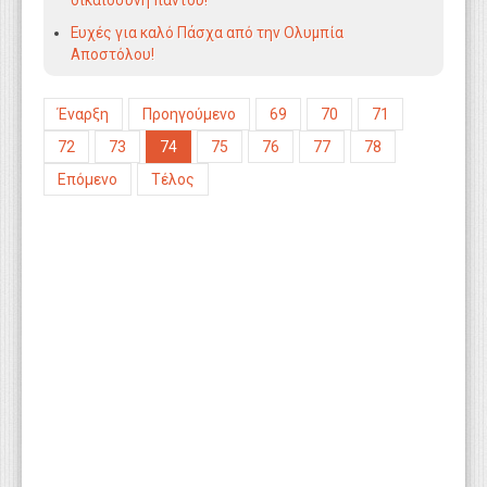
δικαιοσύνη παντού!
Ευχές για καλό Πάσχα από την Ολυμπία
Αποστόλου!
Έναρξη
Προηγούμενο
69
70
71
72
73
74
75
76
77
78
Επόμενο
Τέλος