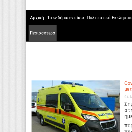
Αρχική
Τα εν δήμω εν οίκω
Πολιτιστικά-Εκκλησια
Περισσότερα
Θαν
μετ
04 
Σή
στ
ημ
πα
πε