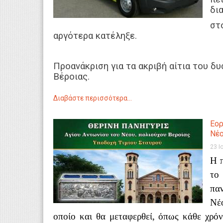
δι
στ
αργότερα κατέληξε.
Προανάκριση για τα ακριβή αίτια του δ
Βέροιας.
Διαβάστε περισσότερα...
Εορ
Νέο
23 Ι
Η 
το
πα
Νέ
οποίο και θα μεταφερθεί, όπως κάθε χρό