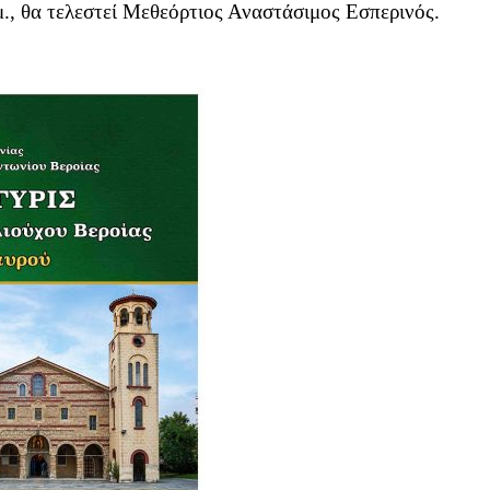
.μ., θα τελεστεί Μεθεόρτιος Αναστάσιμος Εσπερινός.