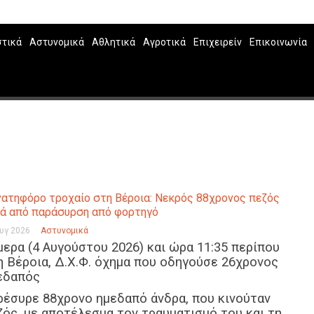
στικά
Αστυνομικά
Αθλητικά
Αγροτικά
Επιχειρείν
Επικοινωνία
ατηφόρο τροχαίο στη Βέροια: Νεκρός 88χρονος πεζός
ά από παράσυρση από φορτηγό
Αυγ 2026
Αστυνομικά
μερα (4 Αυγούστου 2026) και ώρα 11:35 περίπου
η Βέροια, Δ.Χ.Φ. όχημα που οδηγούσε 26χρονος
εδαπός
ρέσυρε 88χρονο ημεδαπό άνδρα, που κινούταν
ζός, με αποτέλεσμα τον τραυματισμό του και τη