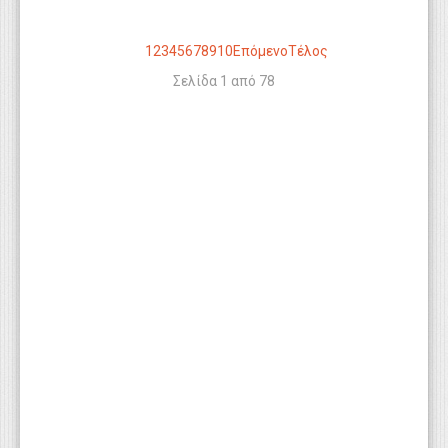
1
2
3
4
5
6
7
8
9
10
Επόμενο
Τέλος
Σελίδα 1 από 78