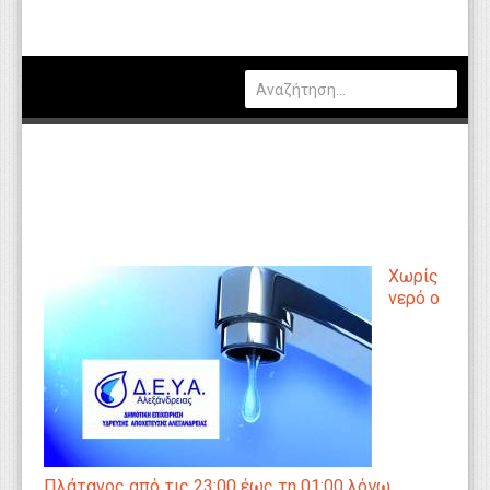
Πολιτική
Οικονομία
Καιρός
Θέσεις Εργασίας
Αγγελίες
Τεχνολογία
Χωρίς
Εκπαίδευση
νερό ο
Υγεία
Γενικά
Βιβλιοθήκη Απόψεων
Κυτίο Παραπόνων Πολιτών
Πλάτανος από τις 23:00 έως τη 01:00 λόγω