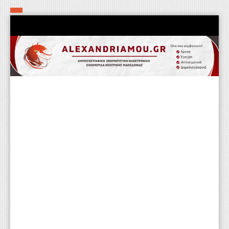
Αρχική
Τα εν δήμω εν οίκω
Πολιτιστικά-Εκκλησιαστικά
Αστυνομικά
Αθλητικά
Αγροτικά
Επιχειρείν
Επικοινωνία
Φαρμακεία
Περισσότερα