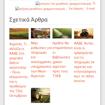
Εκτύπωση
E-mail
Σχετικά Άρθρα
Νέες
Ημαθία: Να
ΑΑΔΕ: Αυτές
Αγρότες: Τι
ρυθμίσεις για
σταματήσουν
είναι οι
αλλάζει η
πληρωμές
οι
ημερομηνίες
ΑΑΔΕ στο
και
βεβαιώσεις
για τις
ψηφιακό
ανειλημμένες
χρεών
πληρωμές σε
δελτίο
υποχρεώσεις
αγροτών
αγρότες και
αποστολής
των Νέων
προς τους
κτηνοτρόφους
– Ποιοι
Αγροτών
ΤΟΕΒ
έως το τέλος
εξαιρούνται
Ιουνίου
και η
προθεσμία
της 12ης
Οκτωβρίου