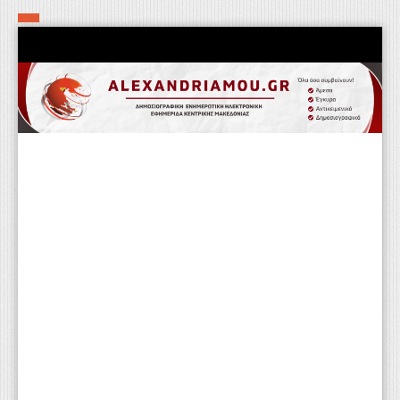
Αρχική
Τα εν δήμω εν οίκω
Πολιτιστικά-Εκκλησιαστικά
Αστυνομικά
Αθλητικά
Αγροτικά
Επιχειρείν
Επικοινωνία
Φαρμακεία
Περισσότερα