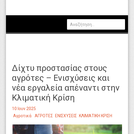
Πολιτική
Οικονομία
Καιρός
Θέσεις Εργασίας
Αγγελίες
Δίχτυ προστασίας στους
Τεχνολογία
αγρότες – Ενισχύσεις και
Εκπαίδευση
νέα εργαλεία απέναντι στην
Υγεία
Κλιματική Κρίση
Γενικά
10 Ιουν 2025
Βιβλιοθήκη Απόψεων
Αγροτικά
ΑΓΡΟΤΕΣ
ΕΝΙΣΧΥΣΕΙΣ
ΚΛΙΜΑΤΙΚΗ ΚΡΙΣΗ
Κυτίο Παραπόνων Πολιτών