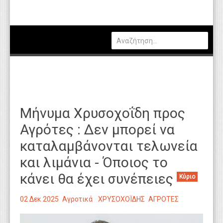
Πολιτική
Οικονομία
Καιρός
Θέσεις Εργασίας
Αγγελίες
Μήνυμα Χρυσοχοΐδη προς
Τεχνολογία
Αγρότες : Δεν μπορεί να
Εκπαίδευση
καταλαμβάνονται τελωνεία
Υγεία
και λιμάνια - Όποιος το
Γενικά
κάνει θα έχει συνέπειες
Κύριο
Βιβλιοθήκη Απόψεων
02 Δεκ 2025
Αγροτικά
ΧΡΥΣΟΧΟΪΔΗΣ
ΑΓΡΟΤΕΣ
Κυτίο Παραπόνων Πολιτών