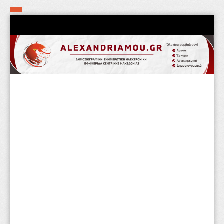
Αρχική
Τα εν δήμω εν οίκω
Πολιτιστικά-Εκκλησιαστικά
Αστυνομικά
Αθλητικά
Αγροτικά
Επιχειρείν
Επικοινωνία
Φαρμακεία
Περισσότερα