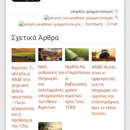
μέγεθος γραμματοσειράς
Εκτύπωση
E-mail
Σχετικά Άρθρα
Νέες
Ημαθία: Να
ΑΑΔΕ: Αυτές
Αγρότες: Τι
ρυθμίσεις για
σταματήσουν
είναι οι
αλλάζει η
πληρωμές
οι
ημερομηνίες
ΑΑΔΕ στο
και
βεβαιώσεις
για τις
ψηφιακό
ανειλημμένες
χρεών
πληρωμές σε
δελτίο
υποχρεώσεις
αγροτών
αγρότες και
αποστολής
των Νέων
προς τους
κτηνοτρόφους
– Ποιοι
Αγροτών
ΤΟΕΒ
έως το τέλος
εξαιρούνται
Ιουνίου
και η
προθεσμία
της 12ης