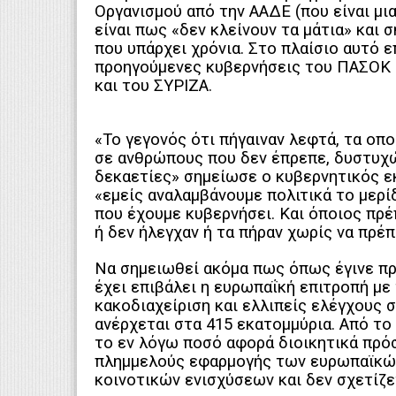
Οργανισμού από την ΑΑΔΕ (που είναι μι
είναι πως «δεν κλείνουν τα μάτια» και
που υπάρχει χρόνια. Στο πλαίσιο αυτό ε
προηγούμενες κυβερνήσεις του ΠΑΣΟΚ (
και του ΣΥΡΙΖΑ.
«Το γεγονός ότι πήγαιναν λεφτά, τα οπ
σε ανθρώπους που δεν έπρεπε, δυστυχώ
δεκαετίες» σημείωσε ο κυβερνητικός 
«εμείς αναλαμβάνουμε πολιτικά το μερίδ
που έχουμε κυβερνήσει. Και όποιος πρέ
ή δεν ήλεγχαν ή τα πήραν χωρίς να πρέπ
Να σημειωθεί ακόμα πως όπως έγινε π
έχει επιβάλει η ευρωπαΐκή επιτροπή με 
κακοδιαχείριση και ελλιπείς ελέγχους 
ανέρχεται στα 415 εκατομμύρια. Από το
το εν λόγω ποσό αφορά διοικητικά πρό
πλημμελούς εφαρμογής των ευρωπαϊκών
κοινοτικών ενισχύσεων και δεν σχετίζ