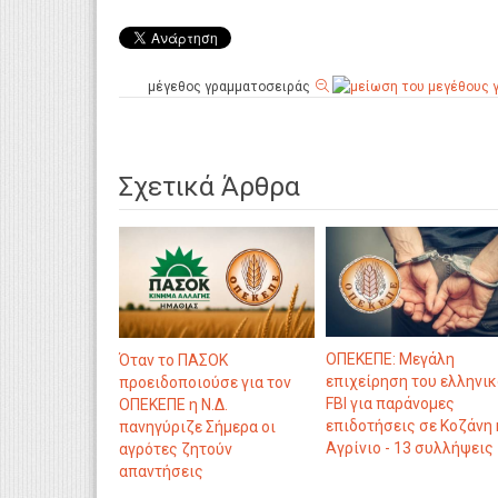
μέγεθος γραμματοσειράς
Σχετικά Άρθρα
ΟΠΕΚΕΠΕ: Μεγάλη
Όταν το ΠΑΣΟΚ
επιχείρηση του ελληνι
προειδοποιούσε για τον
FBI για παράνομες
ΟΠΕΚΕΠΕ η Ν.Δ.
επιδοτήσεις σε Κοζάνη 
πανηγύριζε Σήμερα οι
Αγρίνιο - 13 συλλήψεις
αγρότες ζητούν
απαντήσεις