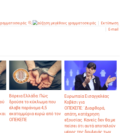
Εκτύπωση
E-mail
Βόρεια Ελλάδα: Πώς
Ευρωπαία Εισαγγελέας
κού
δρούσε το κύκλωμα που
Κοβέσι για
έλαβε παράνομα 4,5
ΟΠΕΚΕΠΕ:¨Διαφθορά,
και
εκατομμύρια ευρώ από τον
απάτη, κατάχρηση
ΟΠΕΚΕΠΕ
εξουσίας. Κανείς δεν θα με
πείσει ότι αυτά αποτελούν
μέρος της δουλειάς των