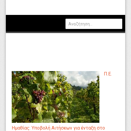
Πολιτική
Οικονομία
Καιρός
Θέσεις Εργασίας
Αγγελίες
Τεχνολογία
Π.Ε.
Εκπαίδευση
Υγεία
Γενικά
Βιβλιοθήκη Απόψεων
Κυτίο Παραπόνων Πολιτών
Ημαθίας: Υποβολή Αιτήσεων για ένταξη στο