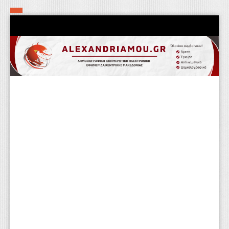
Αρχική
Τα εν δήμω εν οίκω
Πολιτιστικά-Εκκλησιαστικά
Αστυνομικά
Αθλητικά
Αγροτικά
Επιχειρείν
Επικοινωνία
Φαρμακεία
Περισσότερα