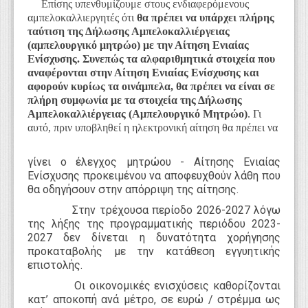
Επίσης υπενθυμίζουμε στους ενδιαφερόμενους
αμπελοκαλλιεργητές ότι
θα πρέπει να υπάρχει πλήρης
ταύτιση της Δήλωσης Αμπελοκαλλιέργειας
(αμπελουργικό μητρώο) με την Αίτηση Ενιαίας
Ενίσχυσης. Συνεπώς τα αλφαριθμητικά στοιχεία που
αναφέρονται στην Αίτηση Ενιαίας Ενίσχυσης και
αφορούν κυρίως τα οινάμπελα, θα πρέπει να είναι σε
πλήρη συμφωνία με τα στοιχεία της Δήλωσης
Αμπελοκαλλιέργειας (Αμπελουργικό Μητρώο)
. Γι
αυτό, πριν υποβληθεί η ηλεκτρονική αίτηση θα πρέπει να
γίνει ο έλεγχος μητρώου - Αίτησης Ενιαίας
Ενίσχυσης προκειμένου να αποφευχθούν λάθη που
θα οδηγήσουν στην απόρριψη της αίτησης.
Στην τρέχουσα περίοδο 2026-2027 λόγω
της λήξης της προγραμματικής περιόδου 2023-
2027 δεν δίνεται η δυνατότητα χορήγησης
προκαταβολής με την κατάθεση εγγυητικής
επιστολής.
Οι οικονομικές ενισχύσεις καθορίζονται
κατ’ αποκοπή ανά μέτρο, σε ευρώ / στρέμμα ως