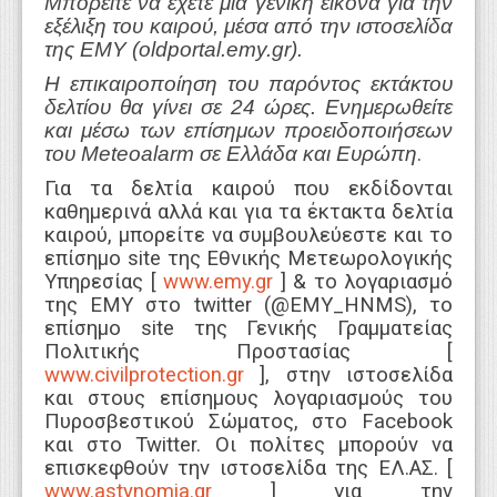
Μπορείτε να έχετε μια γενική εικόνα για την
εξέλιξη του καιρού, μέσα από την ιστοσελίδα
της ΕΜΥ (oldportal.emy.gr).
Η επικαιροποίηση του παρόντος εκτάκτου
δελτίου θα γίνει σε 24 ώρες. Ενημερωθείτε
και μέσω των επίσημων προειδοποιήσεων
του Meteoalarm σε Ελλάδα και Ευρώπη
.
Για τα δελτία καιρού που εκδίδονται
καθημερινά αλλά και για τα έκτακτα δελτία
καιρού, μπορείτε να συμβουλεύεστε και το
επίσημο site της Εθνικής Μετεωρολογικής
Υπηρεσίας [
www.emy.gr
] & το λογαριασμό
της ΕΜΥ στο twitter (@EMY_HNMS), το
επίσημο site της Γενικής Γραμματείας
Πολιτικής Προστασίας [
www.civilprotection.gr
], στην ιστοσελίδα
και στους επίσημους λογαριασμούς του
Πυροσβεστικού Σώματος, στο Facebook
και στο Twitter. Οι πολίτες μπορούν να
επισκεφθούν την ιστοσελίδα της ΕΛ.ΑΣ. [
www.astynomia.gr
] για την