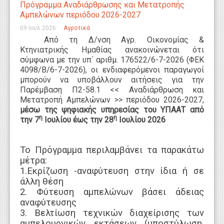
Πρόγραμμα Αναδιάρθρωσης και Μετατροπής
WEBTV
Αμπελώνων περιόδου 2026-2027
09 Ιουλ 2026
Αγροτικά
Από τη Δ/νση Αγρ. Οικονομίας &
Κτηνιατρικής Ημαθίας ανακοινώνεται ότι
σύμφωνα με την υπ΄ αριθμ. 176522/6-7-2026 (ΦΕΚ
4098/Β/6-7-2026), οι
ενδιαφερόμενοι παραγωγοί
μπορούν να υποβάλλουν
αιτήσεις για την
Παρέμβαση Π2-58.1 << Αναδιάρθρωση και
Μετατροπή Αμπελώνων >> περιόδου 2026-2027,
μέσω της ψηφιακής υπηρεσίας του ΥΠΑΑΤ
από
η
η
την 7
Ιουλίου έως την 28
Ιουλίου 2026
Το Πρόγραμμα περιλαμβάνει τα παρακάτω
μέτρα:
1.Εκρίζωση -αναφύτευση στην ίδια ή σε
άλλη θέση
2. Φύτευση αμπελώνων βάσει άδειας
αναφύτευσης
3. Βελτίωση τεχνικών διαχείρισης των
αμπελουργικών εκτάσεων (υποστύλωση,