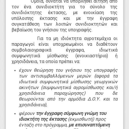
Όμοια,
δύναται να υποβληθεί αίτηση από
τον ένα συνιδιοκτήτη για το σύνολο της
συνιδιόκτητης έκτασης, με ενοικίαση της
υπόλοιπης έκτασης και με την έγγραφη
συγκατάθεση των λοιπών συνιδιοκτητών και
βεβαίωση του γνήσιου της υπογραφής.
Για τα μη ιδιόκτητα αγροτεμάχια οι
παραγωγοί είναι υποχρεωμένοι να διαθέτουν
συμβολαιογραφικά έγγραφα,
ιδιωτικά
συμφωνητικά μίσθωσης (ενοικιαστήρια) ή
χρησιδάνεια, τα οποία πρέπει να:
έχουν θεώρηση του γνήσιου της υπογραφής
των αντισυμβαλλόμενων μερών {αφορά τα
ιδιωτικά συμφωνητικά μίσθωσης γεωργικών
ακινήτων (συμφωνητικά αγρομίσθωσης και/ή
χρησιδάνεια παραχώρησης) που δε
θεωρούνται από την αρμόδια Δ.Ο.Υ. και τα
χρησιδάνεια},
φέρουν
την έγγραφη σύμφωνη γνώμη του
ιδιοκτήτη της έκτασης
(εκμισθωτή) προς
ένταξη στο πρόγραμμα,
με επισυναπτόμενη