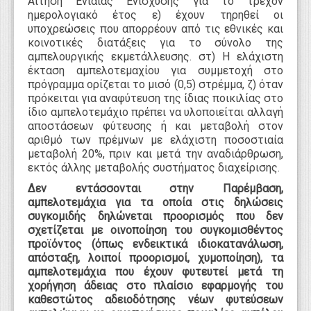
Αίτηση Ενιαίας Ενίσχυσης για το τρέχον
ημερολογιακό έτος ε) έχουν τηρηθεί οι
υποχρεώσεις που απορρέουν από τις εθνικές και
κοινοτικές διατάξεις για το σύνολο της
αμπελουργικής εκμετάλλευσης. στ) Η ελάχιστη
έκταση αμπελοτεμαχίου για συμμετοχή στο
πρόγραμμα ορίζεται το μισό (0,5) στρέμμα, ζ) όταν
πρόκειται για αναφύτευση της ίδιας ποικιλίας στο
ίδιο αμπελοτεμάχιο πρέπει να υλοποιείται αλλαγή
αποστάσεων φύτευσης ή και μεταβολή στον
αριθμό των πρέμνων με ελάχιστη ποσοστιαία
μεταβολή 20%, πριν και μετά την αναδιάρθρωση,
εκτός άλλης μεταβολής συστήματος διαχείρισης.
Δεν εντάσσονται στην Παρέμβαση,
αμπελοτεμάχια για τα οποία στις δηλώσεις
συγκομιδής δηλώνεται προορισμός που δεν
σχετίζεται με οινοποίηση του συγκομισθέντος
προϊόντος (όπως ενδεικτικά ιδιοκατανάλωση,
απόσταξη, λοιποί προορισμοί, χυμοποίηση), τα
αμπελοτεμάχια που έχουν φυτευτεί μετά τη
χορήγηση άδειας στο πλαίσιο εφαρμογής του
καθεστώτος αδειοδότησης νέων φυτεύσεων