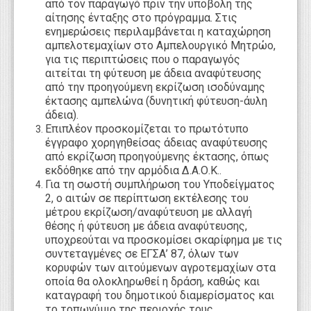
από τον παραγωγό πριν την υποβολή της
αίτησης ένταξης στο πρόγραμμα. Στις
ενημερώσεις περιλαμβάνεται η καταχώρηση
αμπελοτεμαχίων στο Αμπελουργικό Μητρώο,
για τις περιπτώσεις που ο παραγωγός
αιτείται τη φύτευση με άδεια αναφύτευσης
από την προηγούμενη εκρίζωση ισοδύναμης
έκτασης αμπελώνα (δυνητική φύτευση-άυλη
άδεια).
Επιπλέον προσκομίζεται το πρωτότυπο
έγγραφο χορηγηθείσας άδειας αναφύτευσης
από εκρίζωση προηγούμενης έκτασης, όπως
εκδόθηκε από την αρμόδια Δ.Α.Ο.Κ..
Για τη σωστή συμπλήρωση του Υποδείγματος
2, ο αιτών σε περίπτωση εκτέλεσης του
μέτρου εκρίζωση/αναφύτευση με αλλαγή
θέσης ή φύτευση με άδεια αναφύτευσης,
υποχρεούται να προσκομίσει σκαρίφημα με τις
συντεταγμένες σε ΕΓΣΑ’ 87, όλων των
κορυφών των αιτούμενων αγροτεμαχίων στα
οποία θα ολοκληρωθεί η δράση, καθώς και
καταγραφή του δημοτικού διαμερίσματος και
το τοπωνύμιο της περιοχής τους.