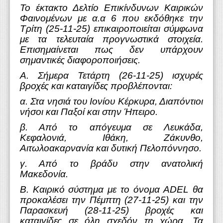
Το έκτακτο Δελτίο Επικίνδυνων Καιρικών
Φαινομένων με α.α 6 που εκδόθηκε την
Τρίτη (25-11-25) επικαιροποιείται σύμφωνα
με τα τελευταία προγνωστικά στοιχεία.
Επισημαίνεται πως δεν υπάρχουν
σημαντικές διαφοροποιήσεις.
Α. Σήμερα Τετάρτη (26-11-25) ισχυρές
βροχές και καταιγίδες προβλέπονται:
α. Στα νησιά του Ιονίου Κέρκυρα, Διαπόντιοι
νήσοι και Παξοί και στην Ήπειρο.
β. Από το απόγευμα σε Λευκάδα,
Κεφαλονιά, Ιθάκη, Ζάκυνθο,
Αιτωλοακαρνανία και δυτική Πελοπόννησο.
γ. Από το βράδυ στην ανατολική
Μακεδονία.
Β. Καιρικό σύστημα με το όνομα ADEL θα
προκαλέσει την Πέμπτη (27-11-25) και την
Παρασκευή (28-11-25) βροχές και
καταιγίδες σε όλη σχεδόν τη χώρα. Τα