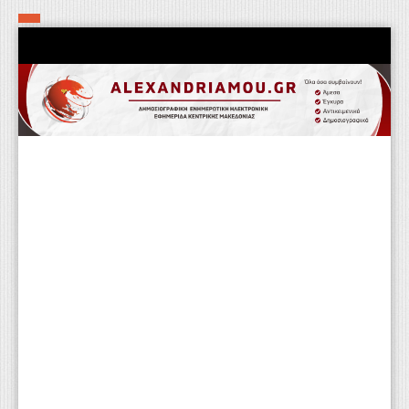
Αρχική
Τα εν δήμω εν οίκω
Πολιτιστικά-Εκκλησιαστικά
Αστυνομικά
Αθλητικά
Αγροτικά
Επιχειρείν
Επικοινωνία
Φαρμακεία
Περισσότερα