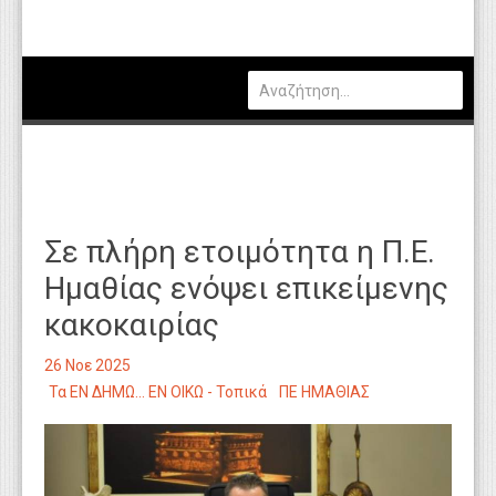
Πολιτική
Οικονομία
Καιρός
Θέσεις Εργασίας
Αγγελίες
Σε πλήρη ετοιμότητα η Π.Ε.
Τεχνολογία
Ημαθίας ενόψει επικείμενης
Εκπαίδευση
κακοκαιρίας
Υγεία
26 Νοε 2025
Γενικά
Τα ΕΝ ΔΗΜΩ... ΕΝ ΟΙΚΩ - Τοπικά
ΠΕ ΗΜΑΘΙΑΣ
Βιβλιοθήκη Απόψεων
Κυτίο Παραπόνων Πολιτών