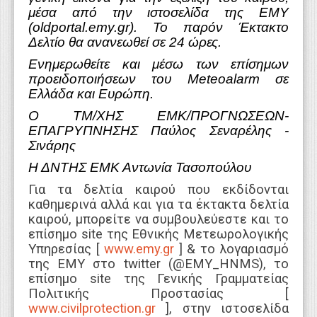
μέσα από την ιστοσελίδα της ΕΜΥ
(oldportal.emy.gr). Το παρόν Έκτακτο
Δελτίο θα ανανεωθεί σε 24 ώρες.
Ενημερωθείτε και μέσω των επίσημων
προειδοποιήσεων του Meteoalarm σε
Ελλάδα και Ευρώπη.
Ο ΤΜ/ΧΗΣ ΕΜΚ/ΠΡΟΓΝΩΣΕΩΝ-
ΕΠΑΓΡΥΠΝΗΣΗΣ Παύλος Σεναρέλης -
Σινάρης
Η ΔΝΤΗΣ ΕΜΚ Αντωνία Τασοπούλου
Για τα δελτία καιρού που εκδίδονται
καθημερινά αλλά και για τα έκτακτα δελτία
καιρού, μπορείτε να συμβουλεύεστε και το
επίσημο site της Εθνικής Μετεωρολογικής
Υπηρεσίας [
www.emy.gr
] & το λογαριασμό
της ΕΜΥ στο twitter (@EMY_HNMS), το
επίσημο site της Γενικής Γραμματείας
Πολιτικής Προστασίας [
www.civilprotection.gr
], στην ιστοσελίδα