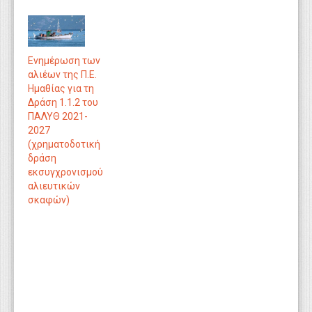
Ενημέρωση των
αλιέων της Π.Ε.
Ημαθίας για τη
Δράση 1.1.2 του
ΠΑΛΥΘ 2021-
2027
(χρηματοδοτική
δράση
εκσυγχρονισμού
αλιευτικών
σκαφών)