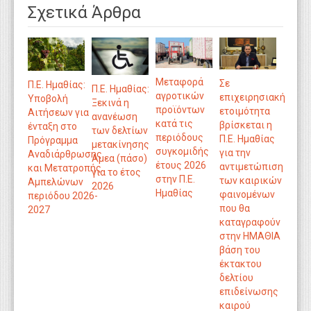
Σχετικά Άρθρα
Μεταφορά
Σε
Π.Ε. Ημαθίας:
Π.Ε. Ημαθίας:
αγροτικών
επιχειρησιακή
Υποβολή
Ξεκινά η
προϊόντων
ετοιμότητα
Αιτήσεων για
ανανέωση
κατά τις
βρίσκεται η
ένταξη στο
των δελτίων
περιόδους
Π.Ε. Ημαθίας
Πρόγραμμα
μετακίνησης
συγκομιδής
για την
Αναδιάρθρωσης
Αμεα (πάσο)
έτους 2026
αντιμετώπιση
και Μετατροπής
για το έτος
στην Π.Ε.
των καιρικών
Αμπελώνων
2026
Ημαθίας
φαινομένων
περιόδου 2026-
που θα
2027
καταγραφούν
στην ΗΜΑΘΙΑ
βάση του
έκτακτου
δελτίου
επιδείνωσης
καιρού