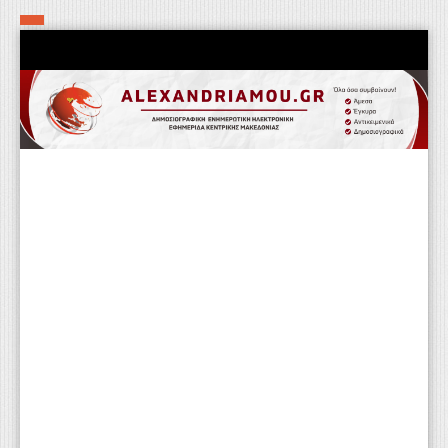
Αρχική
Τα εν δήμω εν οίκω
Πολιτιστικά-Εκκλησιαστικά
Αστυνομικά
Αθλητικά
Αγροτικά
Επιχειρείν
Επικοινωνία
Φαρμακεία
Περισσότερα