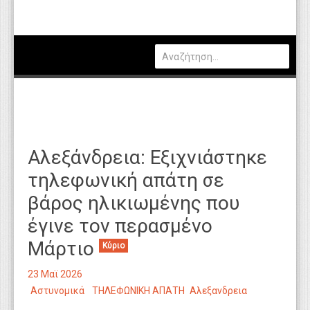
Πολιτική
Οικονομία
Καιρός
Θέσεις Εργασίας
Αγγελίες
Αλεξάνδρεια: Εξιχνιάστηκε
Τεχνολογία
τηλεφωνική απάτη σε
Εκπαίδευση
βάρος ηλικιωμένης που
Υγεία
έγινε τον περασμένο
Γενικά
Μάρτιο
Κύριο
Βιβλιοθήκη Απόψεων
23 Μαϊ 2026
Αστυνομικά
ΤΗΛΕΦΩΝΙΚΗ ΑΠΑΤΗ
Αλεξανδρεια
Κυτίο Παραπόνων Πολιτών