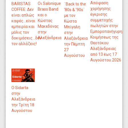
Απόφαση
Οι Salonique
BARISTAS
¨Back to the
χορήγησης
Brass Band
COFFEE: Δεν
’80s & ’90s¨
έγκρισης
και ο
είναι απλώς
με τον
συμμετοχής
Κώστας
καφές...είναι
Κώστα
πωλητών στην
Μακεδόνας
εμπειρία και
Μπίγαλη
Εμποροπανήγυρη
στην
μόλις τον
στην
Κοιμήσεως της
Αλεξάνδρεια
δοκιμάσεις...δεν
Αλεξάνδρεια
Θεοτόκου
τον αλλάζεις!
την Πέμπτη
Αλεξάνδρειας
27
από 13 έως 17
Αυγούστου
Αυγούστου 2026
Ο Sidarta
στην
Αλεξάνδρεια
την Τρίτη 18
Αυγούστου