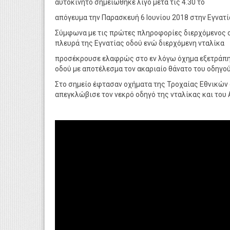
αυτοκίνητο σημειώθηκε λίγο μετά τις 4.30 το
απόγευμα την Παρασκευή 6 Ιουνίου 2018 στην Εγνατί
Σύμφωνα με τις πρώτες πληροφορίες διερχόμενος οδ
πλευρά της Εγνατίας οδού ενώ διερχόμενη νταλίκα
προσέκρουσε ελαφρώς στο εν λόγω όχημα εξετράπη 
οδού με αποτέλεσμα τον ακαριαίο θάνατο του οδηγού
Στο σημείο έφτασαν οχήματα της Τροχαίας Εθνικών 
απεγκλώβισε τον νεκρό οδηγό της νταλίκας και του 