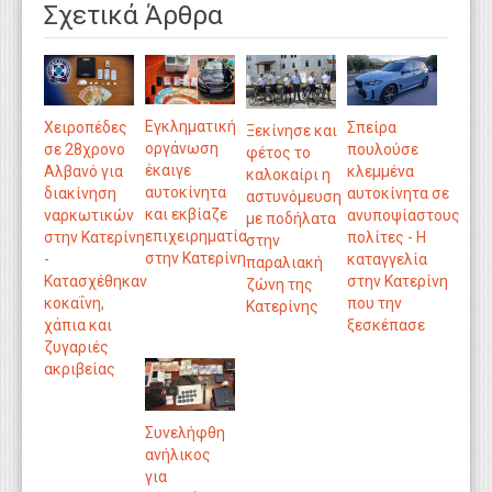
Σχετικά Άρθρα
Εγκληματική
Χειροπέδες
Σπείρα
Ξεκίνησε και
οργάνωση
σε 28χρονο
πουλούσε
φέτος το
έκαιγε
Αλβανό για
κλεμμένα
καλοκαίρι η
αυτοκίνητα
διακίνηση
αυτοκίνητα σε
αστυνόμευση
και εκβίαζε
ναρκωτικών
ανυποψίαστους
με ποδήλατα
επιχειρηματία
στην Κατερίνη
πολίτες - Η
στην
στην Κατερίνη
-
καταγγελία
παραλιακή
Κατασχέθηκαν
στην Κατερίνη
ζώνη της
κοκαΐνη,
που την
Κατερίνης
χάπια και
ξεσκέπασε
ζυγαριές
ακριβείας
Συνελήφθη
ανήλικος
για