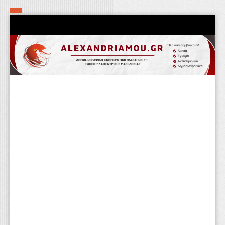
Αρχική
Τα εν δήμω εν οίκω
Πολιτιστικά-Εκκλησιαστικά
Αστυνομικά
Αθλητικά
Αγροτικά
Επιχειρείν
Επικοινωνία
Φαρμακεία
Περισσότερα