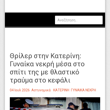
Πολιτική
Οικονομία
Καιρός
Θέσεις Εργασίας
Αγγελίες
Θρίλερ στην Κατερίνη:
Τεχνολογία
Γυναίκα νεκρή μέσα στο
Εκπαίδευση
σπίτι της με θλαστικό
Υγεία
τραύμα στο κεφάλι
Γενικά
04 Ιουλ 2026
Αστυνομικά
ΚΑΤΕΡΙΝΗ
ΓΥΝΑΙΚΑ ΝΕΚΡΗ
Βιβλιοθήκη Απόψεων
Κυτίο Παραπόνων Πολιτών