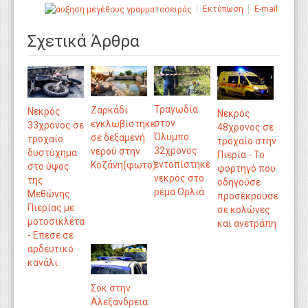
Εκτύπωση
E-mail
Σχετικά Άρθρα
Τραγωδία
Ζαρκάδι
Νεκρός
Νεκρός
στον
εγκλωβίστηκε
33χρονος σε
48χρονος σε
Όλυμπο:
σε δεξαμενή
τροχαίο
τροχαίο στην
32χρονος
νερού στην
δυστύχημα
Πιερία - Το
εντοπίστηκε
Κοζάνη(φωτο)
στο ύψος
φορτηγό που
νεκρός στο
της
οδηγούσε
ρέμα Ορλιά
Μεθώνης
προσέκρουσε
Πιερίας με
σε κολώνες
μοτοσικλέτα
και ανετράπη
- Eπεσε σε
αρδευτικό
κανάλι
Σοκ στην
Αλεξάνδρεια: