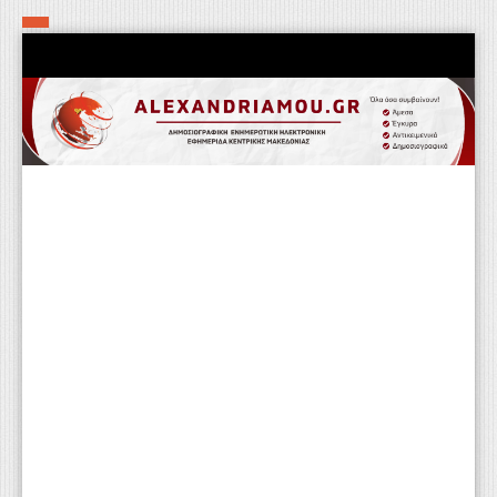
Αρχική
Τα εν δήμω εν οίκω
Πολιτιστικά-Εκκλησιαστικά
Αστυνομικά
Αθλητικά
Αγροτικά
Επιχειρείν
Επικοινωνία
Φαρμακεία
Περισσότερα