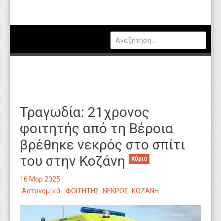
Πολιτική
Οικονομία
Καιρός
Θέσεις Εργασίας
Αγγελίες
Τραγωδία: 21χρονος
Τεχνολογία
φοιτητής από τη Βέροια
Εκπαίδευση
βρέθηκε νεκρός στο σπίτι
Υγεία
του στην Κοζάνη
Κύριο
Γενικά
16 Μαρ 2025
Βιβλιοθήκη Απόψεων
Αστυνομικά
ΦΟΙΤΗΤΗΣ
ΝΕΚΡΟΣ
ΚΟΖΑΝΗ
Κυτίο Παραπόνων Πολιτών