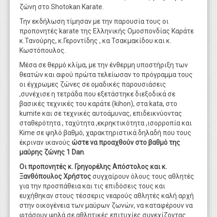
ζώνη στο Shotokan Karate.
Την εκδήλωση τίμησαν με την παρουσία τους οι
προπονητές karate της Ελληνικής Ομοσπονδίας Καράτε
κ.Τανούρης, κ.Γεροντίδης , κα Τσακμακίδου και κ.
Κωστόπουλος.
Μέσα σε θερμό κλίμα, με την ένθερμη υποστήριξη των
θεατών και αφού πρώτα τελείωσαν το πρόγραμμα τους
οι έγχρωμες ζώνες σε ομαδικές παρουσιάσεις
,συνέχισε η τετράδα που εξετάστηκε διεξοδικά σε
βασικές τεχνικές του καράτε (kihon), στα kata, στο
kumite και σε τεχνικές αυτοάμυνας, επιδεικνύοντας
σταθερότητα , ταχύτητα ,εκρηκτικότητα ,ισορροπία και
Kime σε ψηλό βαθμό, χαρακτηριστικά δηλαδή που τους
έκριναν ικανούς
ώστε να προαχθούν στο βαθμό της
μαύρης ζώνης 1 Dan
.
Οι προπονητές κ. Γρηγορέλης Απόστολος και κ.
Ξανθόπουλος Χρήστος
συγχαίρουν όλους τους αθλητές
για την προσπάθεια και τις επιδόσεις τους και
ευχήθηκαν στους τέσσερις νεαρούς αθλητές καλή αρχή
στην οικογένεια των μαύρων ζωνών, να καταφέρουν να
φτάσουν ψηλά σε αθλητικές επιτυχίες συνεχίζοντας