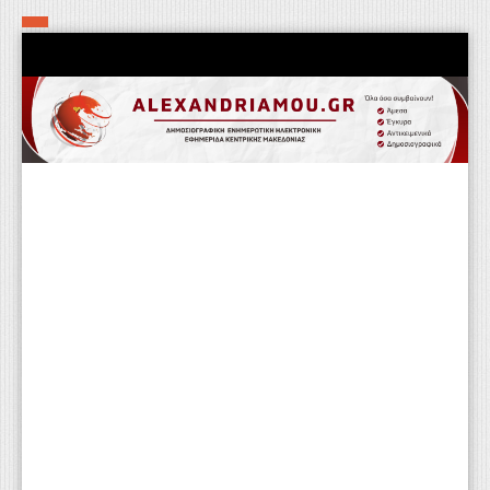
Αρχική
Τα εν δήμω εν οίκω
Πολιτιστικά-Εκκλησιαστικά
Αστυνομικά
Αθλητικά
Αγροτικά
Επιχειρείν
Επικοινωνία
Φαρμακεία
Περισσότερα