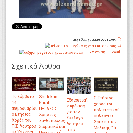
μέγεθος γραμματοσειράς
Εκτύπωση
E-mail
Σχετικά Άρθρα
Το Σάββατο
Shotokan
Ο Ετήσιος
Εξαιρετική
14
Karate
χορός του
εμφάνιση
Φεβρουαρίου
ΠΗΓΑΣΟΣ -
πολιτιστικού
για τον
ο Ετήσιος
Χρήστος
συλλόγου
Σύλλογο
Χορός του
Ξανθόπουλος:
Θρακιωτών
Λουτρού
Π.Σ. Λουτρού
Σωματικά και
Μελίκης "Το
στην
με Χάλκινα
Πνευματικά