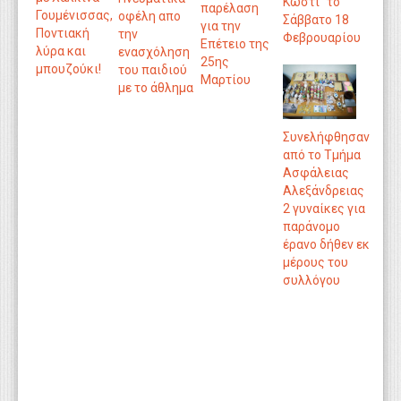
Κωστί" το
παρέλαση
Γουμένισσας,
οφέλη απο
Σάββατο 18
για την
Ποντιακή
την
Φεβρουαρίου
Επέτειο της
λύρα και
ενασχόληση
25ης
μπουζούκι!
του παιδιού
Μαρτίου
με το άθλημα
Συνελήφθησαν
από το Τμήμα
Ασφάλειας
Αλεξάνδρειας
2 γυναίκες για
παράνομο
έρανο δήθεν εκ
μέρους του
συλλόγου