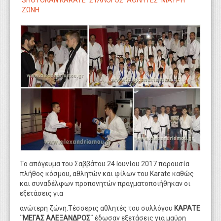
SHOTOKAN KARATE
ΣΥΛΛΟΓΟΣ
ΑΘΛΗΤΕΣ
ΜΑΥΡΗ
WEBTV
ΖΩΝΗ
Το απόγευμα του Σαββάτου 24 Ιουνίου 2017 παρουσία
πλήθος κόσμου, αθλητών και φίλων του Κarate καθώς
και συναδέλφων προπονητών πραγματοποιήθηκαν οι
εξετάσεις για
ανώτερη ζώνη.Τέσσερις αθλητές του συλλόγου
ΚΑΡΑΤΕ
¨ΜΕΓΑΣ ΑΛΕΞΑΝΔΡΟΣ¨
έδωσαν εξετάσεις για μαύρη