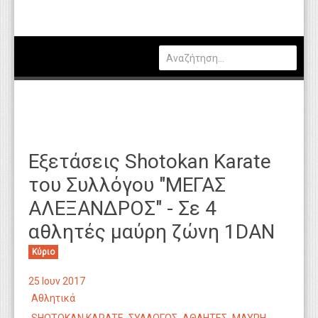
Πολιτική
Οικονομία
Καιρός
Θέσεις Εργασίας
Αγγελίες
Εξετάσεις Shotokan Karate
Τεχνολογία
του Συλλόγου "ΜΕΓΑΣ
Εκπαίδευση
ΑΛΕΞΑΝΔΡΟΣ" - Σε 4
Υγεία
αθλητές μαύρη ζώνη 1DAN
Γενικά
Κύριο
Βιβλιοθήκη Απόψεων
25 Ιουν 2017
Αθλητικά
Κυτίο Παραπόνων Πολιτών