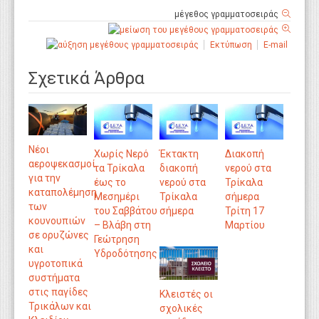
μέγεθος γραμματοσειράς
Εκτύπωση
E-mail
Σχετικά Άρθρα
Νέοι
Χωρίς Νερό
Έκτακτη
Διακοπή
αεροψεκασμοί
τα Τρίκαλα
διακοπή
νερού στα
για την
έως το
νερού στα
Τρίκαλα
καταπολέμηση
Μεσημέρι
Τρίκαλα
σήμερα
των
του Σαββάτου
σήμερα
Τρίτη 17
κουνουπιών
– Βλάβη στη
Μαρτίου
σε ορυζώνες
Γεώτρηση
και
Υδροδότησης
υγροτοπικά
συστήματα
στις παγίδες
Κλειστές οι
Τρικάλων και
σχολικές