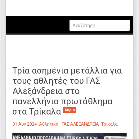
Πολιτική
Οικονομία
Καιρός
Θέσεις Εργασίας
Αγγελίες
Τρία ασημένια μετάλλια για
Τεχνολογία
τους αθλητές του ΓΑΣ
Εκπαίδευση
Αλεξάνδρεια στο
Υγεία
πανελλήνιο πρωτάθλημα
Γενικά
στα Τρίκαλα
Κύριο
Βιβλιοθήκη Απόψεων
01 Αυγ 2024
Αθλητικά
ΓΑΣ ΑΛΕΞΑΝΔΡΕΙΑ
Τρίκαλα
Κυτίο Παραπόνων Πολιτών