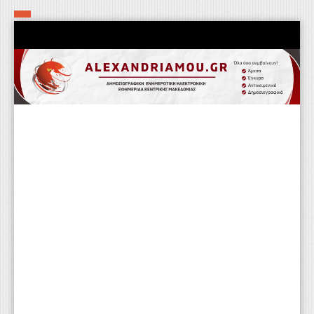
Αρχική
Τα εν δήμω εν οίκω
Πολιτιστικά-Εκκλησιαστικά
Αστυνομικά
Αθλητικά
Αγροτικά
Επιχειρείν
Επικοινωνία
Φαρμακεία
Περισσότερα