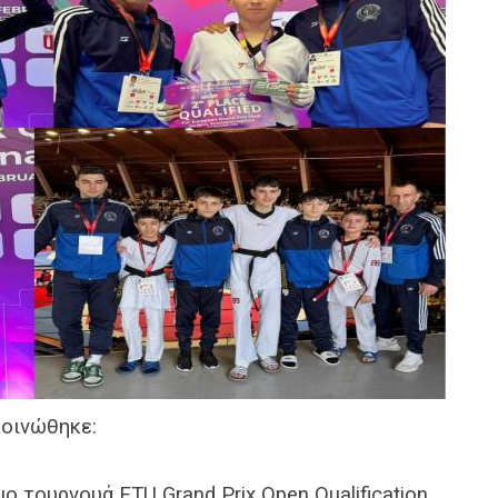
κοινώθηκε:
ο τουρνουά ETU Grand Prix Open Qualification