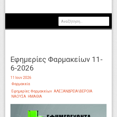
Πολιτική
Οικονομία
Καιρός
Θέσεις Εργασίας
Αγγελίες
Εφημερίες Φαρμακείων 11-
Τεχνολογία
6-2026
Εκπαίδευση
11 Ιουν 2026
Υγεία
Φαρμακεία
Γενικά
Εφημερίες Φαρμακείων
ΑΛΕΞΑΝΔΡΕΙΑ\ΒΕΡΟΙΑ
ΝΑΟΥΣΑ
ΗΜΑΘΙΑ
Βιβλιοθήκη Απόψεων
Κυτίο Παραπόνων Πολιτών