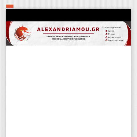
Αρχική
Τα εν δήμω εν οίκω
Πολιτιστικά-Εκκλησιαστικά
Αστυνομικά
Αθλητικά
Αγροτικά
Επιχειρείν
Επικοινωνία
Φαρμακεία
Περισσότερα