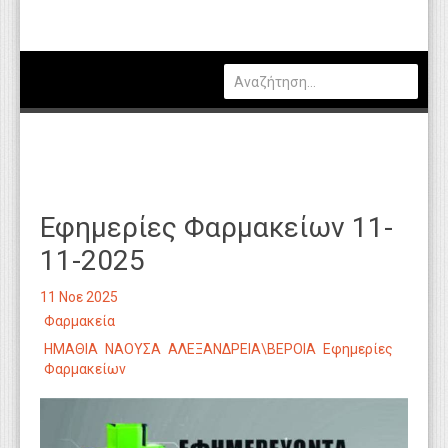
Πολιτική
Οικονομία
Καιρός
Θέσεις Εργασίας
Αγγελίες
Εφημερίες Φαρμακείων 11-
Τεχνολογία
11-2025
Εκπαίδευση
11 Νοε 2025
Υγεία
Φαρμακεία
Γενικά
ΗΜΑΘΙΑ
ΝΑΟΥΣΑ
ΑΛΕΞΑΝΔΡΕΙΑ\ΒΕΡΟΙΑ
Εφημερίες
Φαρμακείων
Βιβλιοθήκη Απόψεων
Κυτίο Παραπόνων Πολιτών