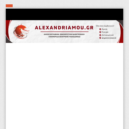
Αρχική
Τα εν δήμω εν οίκω
Πολιτιστικά-Εκκλησιαστικά
Αστυνομικά
Αθλητικά
Αγροτικά
Επιχειρείν
Επικοινωνία
Φαρμακεία
Περισσότερα