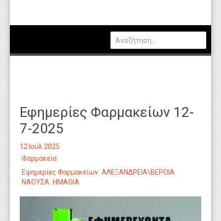
Πολιτική
Οικονομία
Καιρός
Θέσεις Εργασίας
Αγγελίες
Εφημερίες Φαρμακείων 12-
Τεχνολογία
7-2025
Εκπαίδευση
12 Ιουλ 2025
Υγεία
Φαρμακεία
Γενικά
Εφημερίες Φαρμακείων
ΑΛΕΞΑΝΔΡΕΙΑ\ΒΕΡΟΙΑ
ΝΑΟΥΣΑ
ΗΜΑΘΙΑ
Βιβλιοθήκη Απόψεων
Κυτίο Παραπόνων Πολιτών