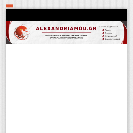
Αρχική
Τα εν δήμω εν οίκω
Πολιτιστικά-Εκκλησιαστικά
Αστυνομικά
Αθλητικά
Αγροτικά
Επιχειρείν
Επικοινωνία
Φαρμακεία
Περισσότερα