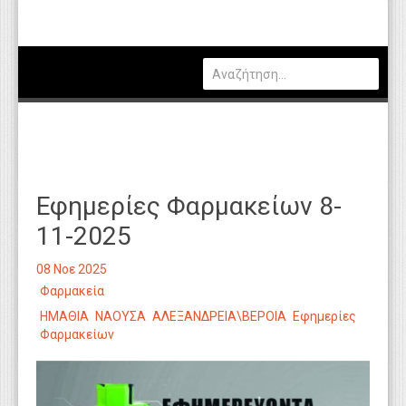
Πολιτική
Οικονομία
Καιρός
Θέσεις Εργασίας
Αγγελίες
Εφημερίες Φαρμακείων 8-
Τεχνολογία
11-2025
Εκπαίδευση
08 Νοε 2025
Υγεία
Φαρμακεία
Γενικά
ΗΜΑΘΙΑ
ΝΑΟΥΣΑ
ΑΛΕΞΑΝΔΡΕΙΑ\ΒΕΡΟΙΑ
Εφημερίες
Φαρμακείων
Βιβλιοθήκη Απόψεων
Κυτίο Παραπόνων Πολιτών