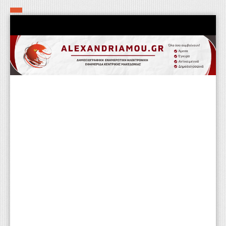
Αρχική
Τα εν δήμω εν οίκω
Πολιτιστικά-Εκκλησιαστικά
Αστυνομικά
Αθλητικά
Αγροτικά
Επιχειρείν
Επικοινωνία
Φαρμακεία
Περισσότερα