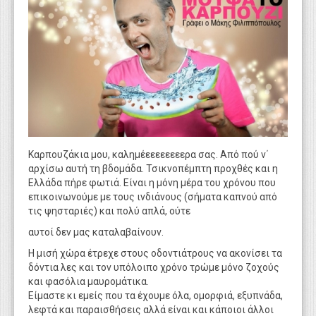
WEBTV
Καρπουζάκια μου, καλημέεεεεεεεερα σας. Από πού ν΄
αρχίσω αυτή τη βδομάδα. Τσικνοπέμπτη προχθές και η
Ελλάδα πήρε φωτιά. Είναι η μόνη μέρα του χρόνου που
επικοινωνούμε με τους ινδιάνους (σήματα καπνού από
τις ψησταριές) και πολύ απλά, ούτε
αυτοί δεν μας καταλαβαίνουν.
Η μισή χώρα έτρεχε στους οδοντιάτρους να ακονίσει τα
δόντια λες και τον υπόλοιπο χρόνο τρώμε μόνο ζοχούς
και φασόλια μαυρομάτικα.
Είμαστε κι εμείς που τα έχουμε όλα, ομορφιά, εξυπνάδα,
λεφτά και παραισθήσεις αλλά είναι και κάποιοι άλλοι