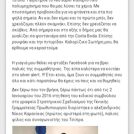
τα όλα. Τώρα ήρθε το νέο super καθαριστικό
πολυμηχάνημα που θα μας λύσει τα χέρια. Με
πτυσσόμενη προβοσκίδα για να φτάνετε και στα πιο
ψηλά σημεία. Αν και δεν είμαι και το πρώτο μπόι, δεν
χρειάζομαι πλέον σκαμνάκι. Επίσης δεν χρειάζεται να
σκύβεις. Από σήμερα και στο εξής ο δήμος μας θα
γυαλίζει σα φοντανιέρα από την Costa Boda. Επίσης
ρουφάει και την πιτυρίδα». Καλορίζικο Σωτήρη μου, θα
έρθουμε να κεραστούμε.
H γιαγιά μου θέλει να φτιάξει facebook για να βρει
παλιές της συμμαθήτριες. Της είπα καλύτερα να κοιτάει
στο silver alert...!!! Έτσι είναι, άμα ζουν οι συμμαθητές σου
όλο και κάτι παραπάνω θα έχεις να πεις και να θυμηθείς.
Δεν ξέρω που τον βρήκε, ξέρω πάντως ότι από τις 2
Ιανουαρίου του 2016 στη θέση του ειδικού συμβούλου
στο γραφείο Στρατηγικού Σχεδιασμού της Γενικής
Γραμματείας Πρωθυπουργού διορίστηκε ο αλεξανδρινός
Νίκος Καρανίκας (πρώτος αριστερά στη φωτό), παλιός
φίλος και συναγωνιστής του Τσίπρα.