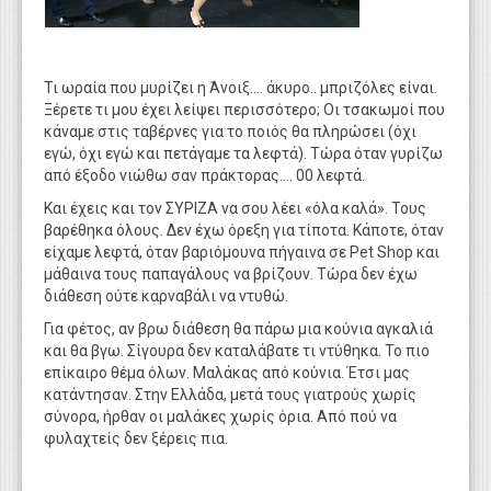
Τι ωραία που μυρίζει η Άνοιξ.... άκυρο.. μπριζόλες είναι.
Ξέρετε τι μου έχει λείψει περισσότερο; Οι τσακωμοί που
κάναμε στις ταβέρνες για το ποιός θα πληρώσει (όχι
εγώ, όχι εγώ και πετάγαμε τα λεφτά). Τώρα όταν γυρίζω
από έξοδο νιώθω σαν πράκτορας.... 00 λεφτά.
Και έχεις και τον ΣΥΡΙΖΑ να σου λέει «όλα καλά». Τους
βαρέθηκα όλους. Δεν έχω όρεξη για τίποτα. Κάποτε, όταν
είχαμε λεφτά, όταν βαριόμουνα πήγαινα σε Pet Shop και
μάθαινα τους παπαγάλους να βρίζουν. Τώρα δεν έχω
διάθεση ούτε καρναβάλι να ντυθώ.
Για φέτος, αν βρω διάθεση θα πάρω μια κούνια αγκαλιά
και θα βγω. Σίγουρα δεν καταλάβατε τι ντύθηκα. Το πιο
επίκαιρο θέμα όλων. Μαλάκας από κούνια. Έτσι μας
κατάντησαν. Στην Ελλάδα, μετά τους γιατρούς χωρίς
σύνορα, ήρθαν οι μαλάκες χωρίς όρια. Από πού να
φυλαχτείς δεν ξέρεις πια.