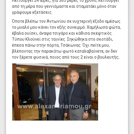
Λειτουργεί 24 ώρες, για 365 μέρες το χρόνο, λειτουργεί
από τη μέρα που γεννιόμαστε και σταματάει μόνο όταν
γράφουμε εξετάσεις.
Όποτε βλέπω τον Αντωνίου σε νυχτερινή έξοδο αμέσως
το μυαλό μου κάνει τον εξής συνειρμό. Χαμήλωσα φώτα,
έβαλα ουίσκι, άναψα τσιγάρο και κάθισα σκεφτικός.
Τύπου Κλούνεϊ στις ταινίες. Σηκώθηκα στο σκοτάδι,
έπεσα πάνω στην πόρτα, Τσάκωνας. Όχι πείτε μου,
βλέποντας την παρακάτω φωτό καταλαβαίνετε, αν δεν
τον ξέρετε φυσικά, ποιος από τους 2 είναι ο βουλευτής;