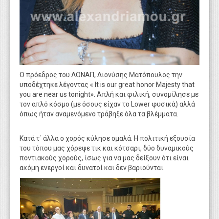
Ο πρόεδρος του ΛΟΝΑΠ, Διονύσης Ματόπουλος την
υποδέχτηκε λέγοντας « It is our great honor Majesty that
you are near us tonight». Απλή και φιλική, συνομίλησε με
τον απλό κόσμο (με όσους είχαν το Lower φυσικά) αλλά
όπως ήταν αναμενόμενο τράβηξε όλα τα βλέμματα.
Κατά τ΄ άλλα ο χορός κύλησε ομαλά. Η πολιτική εξουσία
του τόπου μας χόρεψε τικ και κότσαρι, δύο δυναμικούς
ποντιακούς χορούς, ίσως για να μας δείξουν ότι είναι
ακόμη ενεργοί και δυνατοί και δεν βαριούνται.