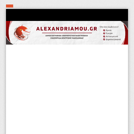
Αρχική
Τα εν δήμω εν οίκω
Πολιτιστικά-Εκκλησιαστικά
Αστυνομικά
Αθλητικά
Αγροτικά
Επιχειρείν
Επικοινωνία
Φαρμακεία
Περισσότερα