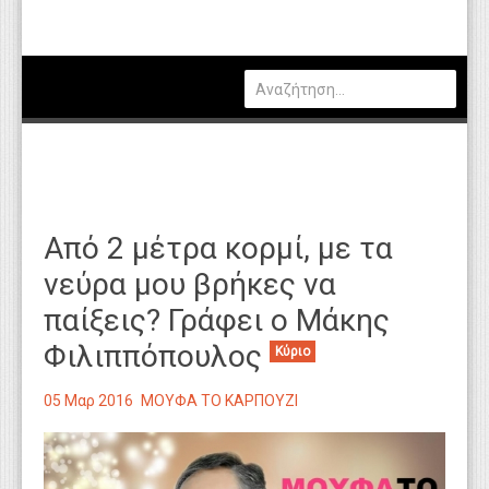
Πολιτική
Οικονομία
Καιρός
Θέσεις Εργασίας
Αγγελίες
Από 2 μέτρα κορμί, με τα
Τεχνολογία
νεύρα μου βρήκες να
Εκπαίδευση
παίξεις? Γράφει ο Μάκης
Υγεία
Φιλιππόπουλος
Κύριο
Γενικά
05 Μαρ 2016
ΜΟΥΦΑ ΤΟ ΚΑΡΠΟΥΖΙ
Βιβλιοθήκη Απόψεων
Κυτίο Παραπόνων Πολιτών