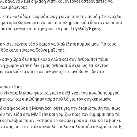
ι καλά να λέμε δηλαδή γιατί και άνεργοι αστροναύτες να΄
αμειβόμενους.
 Στην Ελλάδα, η φοροδιαφυγή είναι σαν την πορδή. Σε ενοχλεί
υψηλά αμειβόμενος» είναι αστείο. «Σήμερα είδα δυστυχώς πόσο
ι αυτός χάθηκε από την χούφτα μου.
Τι γελάς; Έχεις
ότε γιατί κάνετε τόσο καιρό να διαλέξετε κυρίες μου; Για τους
 δύσκολο είναι να ζούνε μαζί της.
ο σαν χώρα δεν πάμε καλά αλλά και σαν άνθρωποι πάμε
ινη χώρα» όταν η δική μας ανθρωπιά έχει ως επίκεντρο
ς τα κεράκια και όταν πεθάνεις στα ανάβουν... δεν το
ναρωτιέμαι:
ου νίκησε; Μιλάω φυσικά για το δεξί χέρι του πρωθυπουργού
άφτηκαν και ειπώθηκαν πάρα πολλά για τον συγκεκριμένο.
τάκια φορούσε η Μενεγάκη, ούτε για την διαπίστωση του πως
ου τον είδα στα ΜΜΕ (αν και νομίζω πως τον θυμάμαι από τα
α καταλάβω ποιον. Έσπασα το κεφάλι μου και τελικά το βρήκα.
ν να σας πει την ατάκα «Κούλα, πολύ κωλόπαιδο ο Κυριάκος». Ε,