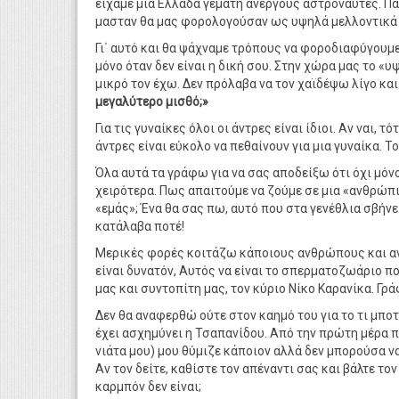
είχαμε μια Ελλάδα γεμάτη άνεργους αστροναύτες. Πάλ
μασταν θα μας φορολογούσαν ως υψηλά μελλοντικά 
Γι΄ αυτό και θα ψάχναμε τρόπους να φοροδιαφύγουμε.
μόνο όταν δεν είναι η δική σου. Στην χώρα μας το «
μικρό τον έχω. Δεν πρόλαβα να τον χαϊδέψω λίγο κα
μεγαλύτερο μισθό;»
Για τις γυναίκες όλοι οι άντρες είναι ίδιοι. Αν ναι, τ
άντρες είναι εύκολο να πεθαίνουν για μια γυναίκα. Το
Όλα αυτά τα γράφω για να σας αποδείξω ότι όχι μόν
χειρότερα. Πως απαιτούμε να ζούμε σε μια «ανθρώπ
«εμάς»; Ένα θα σας πω, αυτό που στα γενέθλια σβήνει
κατάλαβα ποτέ!
Μερικές φορές κοιτάζω κάποιους ανθρώπους και α
είναι δυνατόν, Αυτός να είναι το σπερματοζωάριο π
μας και συντοπίτη μας, τον κύριο Νίκο Καρανίκα. Γρ
Δεν θα αναφερθώ ούτε στον καημό του για το τι μπο
έχει ασχημύνει η Τσαπανίδου. Από την πρώτη μέρα π
νιάτα μου) μου θύμιζε κάποιον αλλά δεν μπορούσα ν
Αν τον δείτε, καθίστε τον απέναντι σας και βάλτε το
καρμπόν δεν είναι;