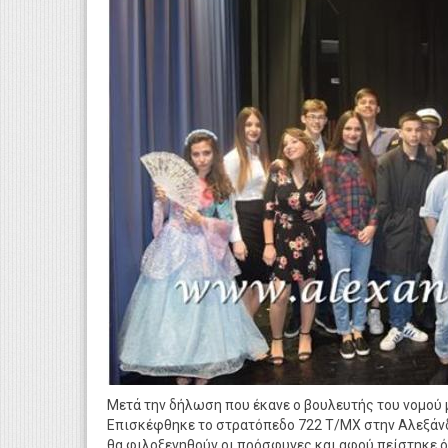
Μετά την δήλωση που έκανε ο βουλευτής του νομού
Επισκέφθηκε το στρατόπεδο 722 Τ/ΜX στην Αλεξάνδρ
θα φιλοξενηθούν οι πρόσφυγες και αφού πείστηκε ότ