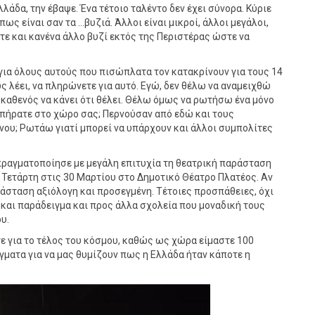
λάδα, την έβαψε. Ένα τέτοιο ταλέντο δεν έχει σύνορα. Κύριε
ς είναι σαν τα ...βυζιά. Άλλοι είναι μικροί, άλλοι μεγάλοι,
ατε και κανένα άλλο βυζί εκτός της Περιστέρας ώστε να
ια όλους αυτούς που πισώπλατα τον κατακρίνουν για τους 14
ς λέει, να πληρώνετε για αυτό. Εγώ, δεν θέλω να αναμειχθώ
 καθενός να κάνει ότι θέλει. Θέλω όμως να ρωτήσω ένα μόνο
 πήρατε στο χώρο σας; Περνούσαν από εδώ και τους
ου; Ρωτάω γιατί μπορεί να υπάρχουν και άλλοι συμπολίτες
πραγματοποίησε με μεγάλη επιτυχία τη θεατρική παράσταση
 Τετάρτη στις 30 Μαρτίου στο Δημοτικό Θέατρο Πλατέος. Αν
αράσταση αξιόλογη και προσεγμένη. Τέτοιες προσπάθειες, όχι
ι και παράδειγμα και προς άλλα σχολεία που μοναδική τους
υ.
τε για το τέλος του κόσμου, καθώς ως χώρα είμαστε 100
γματα για να μας θυμίζουν πως η Ελλάδα ήταν κάποτε η