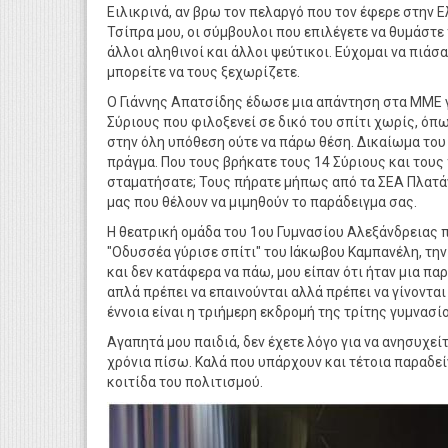
Ειλικρινά, αν βρω τον πελαργό που τον έφερε στην Ελ
Τσίπρα μου, οι σύμβουλοι που επιλέγετε να θυμάστε πω
άλλοι αληθινοί και άλλοι ψεύτικοι. Εύχομαι να πιάσ
μπορείτε να τους ξεχωρίζετε.
Ο Γιάννης Απατσίδης έδωσε μια απάντηση στα ΜΜΕ γ
Σύριους που φιλοξενεί σε δικό του σπίτι χωρίς, όπω
στην όλη υπόθεση ούτε να πάρω θέση. Δικαίωμα του
πράγμα. Που τους βρήκατε τους 14 Σύριους και τους
σταματήσατε; Τους πήρατε μήπως από τα ΣΕΑ Πλατάν
μας που θέλουν να μιμηθούν το παράδειγμα σας.
Η θεατρική ομάδα του 1ου Γυμνασίου Αλεξάνδρειας 
"Οδυσσέα γύρισε σπίτι" του Ιάκωβου Καμπανέλη, την
και δεν κατάφερα να πάω, μου είπαν ότι ήταν μια π
απλά πρέπει να επαινούνται αλλά πρέπει να γίνοντα
έννοια είναι η τριήμερη εκδρομή της τρίτης γυμνασίο
Αγαπητά μου παιδιά, δεν έχετε λόγο για να ανησυχεί
χρόνια πίσω. Καλά που υπάρχουν και τέτοια παραδεί
κοιτίδα του πολιτισμού.