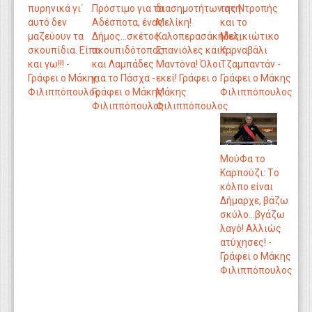
πυρηνικά γι΄
Πρόστιμο για τα
διασημοτήτων στη
της Ντροπής
αυτό δεν
Αδέσποτα, ένας
Μελίκη!
και το
μαζεύουν τα
Δήμος…σκέτος
Καλοπερασάκηδες,
Μελικιώτικο
σκουπίδια. Είπα
σκουπιδότοπος
Σπανιόλες και η
Καρναβάλι
και γω!!! -
και Λαμπάδες
Μαντόνα! Όλοι
Τζαμπαντάν -
Γράφει ο Μάκης
για το Πάσχα -
εκεί! Γράφει ο
Γράφει ο Μάκης
Φιλιππόπουλος
Γράφει ο Μάκης
Μάκης
Φιλιππόπουλος
Φιλιππόπουλος
Φιλιππόπουλος
ΜούΦα το
Καρπούζι: Tο
κόλπο είναι
Δήμαρχε, βάζω
σκύλο...βγάζω
λαγό! Αλλιώς
ατύχησες! -
Γράφει ο Μάκης
Φιλιππόπουλος