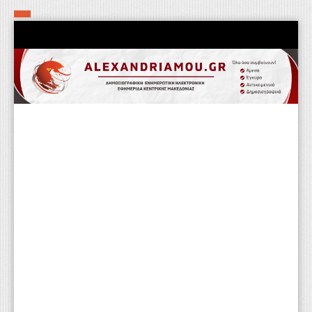
Αρχική
Τα εν δήμω εν οίκω
Πολιτιστικά-Εκκλησιαστικά
Αστυνομικά
Αθλητικά
Αγροτικά
Επιχειρείν
Επικοινωνία
Φαρμακεία
Περισσότερα