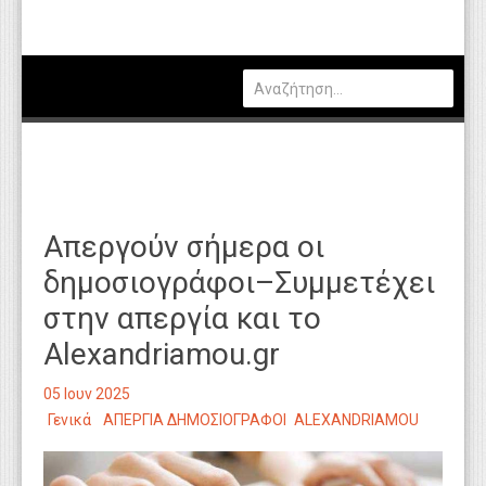
Πολιτική
Οικονομία
Καιρός
Θέσεις Εργασίας
Αγγελίες
Απεργούν σήμερα οι
Τεχνολογία
δημοσιογράφοι–Συμμετέχει
Εκπαίδευση
στην απεργία και το
Υγεία
Αlexandriamou.gr
Γενικά
05 Ιουν 2025
Βιβλιοθήκη Απόψεων
Γενικά
ΑΠΕΡΓΙΑ ΔΗΜΟΣΙΟΓΡΑΦΟΙ
ALEXANDRIAMOU
Κυτίο Παραπόνων Πολιτών