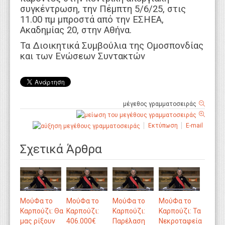
συγκέντρωση, την Πέμπτη 5/6/25, στις
11.00 πμ μπροστά από την ΕΣΗΕΑ,
Ακαδημίας 20, στην Αθήνα.
Τα Διοικητικά Συμβούλια της Ομοσπονδίας
και των Ενώσεων Συντακτών
μέγεθος γραμματοσειράς
Εκτύπωση
E-mail
Σχετικά Άρθρα
ΜούΦα το
ΜούΦα το
ΜούΦα το
ΜούΦα το
Καρπούζι: Θα
Καρπούζι:
Καρπούζι:
Καρπούζι: Τα
μας ρίξουν
406.000€
Παρέλαση
Νεκροταφεία