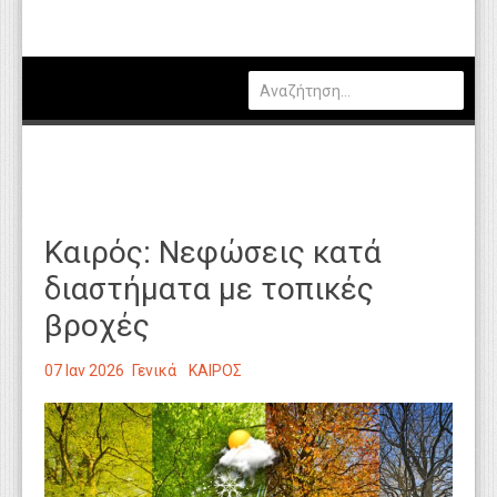
Πολιτική
Οικονομία
Καιρός
Θέσεις Εργασίας
Αγγελίες
Καιρός: Νεφώσεις κατά
Τεχνολογία
διαστήματα με τοπικές
Εκπαίδευση
βροχές
Υγεία
07 Ιαν 2026
Γενικά
ΚΑΙΡΟΣ
Γενικά
Βιβλιοθήκη Απόψεων
Κυτίο Παραπόνων Πολιτών