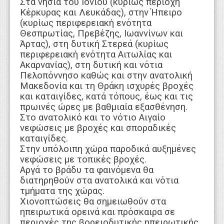
Στα νησιά του Ιονίου (κυρίως περιοχή
Κέρκυρας και Λευκάδας), στην Ήπειρο
(κυρίως περιφερειακή ενότητα
Θεσπρωτίας, Πρεβέζης, Ιωαννίνων και
Άρτας), στη δυτική Στερεά (κυρίως
περιφερειακή ενότητα Αιτωλίας και
Ακαρνανίας), στη δυτική και νότια
Πελοπόννησο καθώς και στην ανατολική
Μακεδονία και τη Θράκη ισχυρές βροχές
και καταιγίδες, κατά τόπους, έως και τις
πρωινές ώρες με βαθμιαία εξασθένηση.
Στο ανατολικό και το νότιο Αιγαίο
νεφώσεις με βροχές και σποραδικές
καταιγίδες.
Στην υπόλοιπη χώρα παροδικά αυξημένες
νεφώσεις με τοπικές βροχές.
Αργά το βράδυ τα φαινόμενα θα
διατηρηθούν στα ανατολικά και νότια
τμήματα της χώρας.
Χιονοπτώσεις θα σημειωθούν στα
ηπειρωτικά ορεινά και πρόσκαιρα σε
περιοχές της βορειοδυτικής ηπειρωτικής