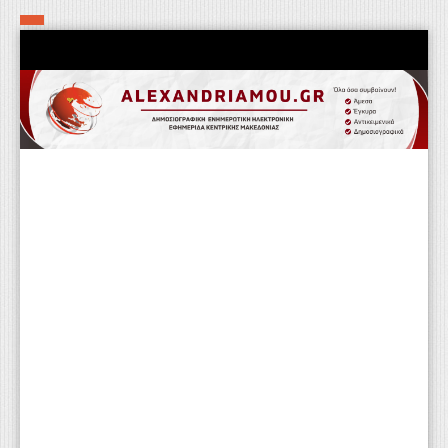
Αρχική
Τα εν δήμω εν οίκω
Πολιτιστικά-Εκκλησιαστικά
Αστυνομικά
Αθλητικά
Αγροτικά
Επιχειρείν
Επικοινωνία
Φαρμακεία
Περισσότερα