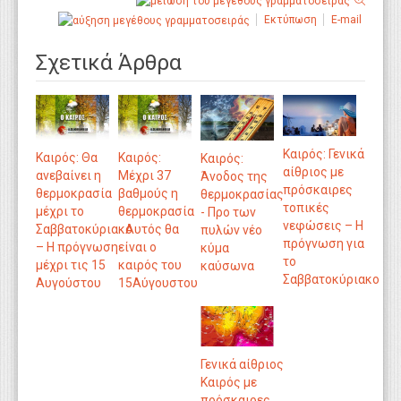
Εκτύπωση
E-mail
Σχετικά Άρθρα
Καιρός: Γενικά
Καιρός: Θα
Καιρός:
Καιρός:
αίθριος με
ανεβαίνει η
Μέχρι 37
Άνοδος της
πρόσκαιρες
θερμοκρασία
βαθμούς η
θερμοκρασίας
τοπικές
μέχρι το
θερμοκρασία
- Προ των
νεφώσεις – Η
Σαββατοκύριακο
- Αυτός θα
πυλών νέο
πρόγνωση για
– Η πρόγνωση
είναι ο
κύμα
το
μέχρι τις 15
καιρός του
καύσωνα
Σαββατοκύριακο
Αυγούστου
15Αύγουστου
Γενικά αίθριος
Καιρός με
πρόσκαιρες