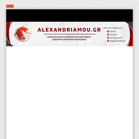
Αρχική
Τα εν δήμω εν οίκω
Πολιτιστικά-Εκκλησιαστικά
Αστυνομικά
Αθλητικά
Αγροτικά
Επιχειρείν
Επικοινωνία
Φαρμακεία
Περισσότερα