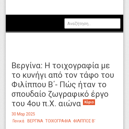
Πολιτική
Οικονομία
Καιρός
Θέσεις Εργασίας
Αγγελίες
Βεργίνα: Η τοιχογραφία με
Τεχνολογία
το κυνήγι από τον τάφο του
Εκπαίδευση
Φιλίππου Β΄- Πώς ήταν το
Υγεία
σπουδαίο ζωγραφικό έργο
Γενικά
του 4ου π.Χ. αιώνα
Κύριο
Βιβλιοθήκη Απόψεων
30 Μαρ 2025
Γενικά
ΒΕΡΓΙΝΑ
ΤΟΙΧΟΓΡΑΦΙΑ
ΦΙΛΙΠΠΟΣ Β'
Κυτίο Παραπόνων Πολιτών