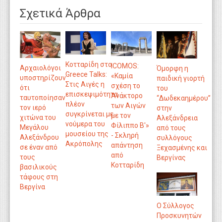
Σχετικά Άρθρα
Κοτταρίδη στο
ICOMOS:
Αρχαιολόγοι
Όμορφη η
Greece Talks:
«Καμία
υποστηρίζουν
παιδική γιορτή
Στις Αιγές η
σχέση το
ότι
του
επισκεψιμότητα
Ανάκτορο
ταυτοποίησαν
“Δωδεκαημέρου”
πλέον
των Αιγών
τον ιερό
στην
συγκρίνεται με
με τον
χιτώνα του
Αλεξάνδρεια
νούμερα του
Φίλιππο Β'»
Μεγάλου
από τους
μουσείου της
- Σκληρή
Αλεξάνδρου
συλλόγους
Ακρόπολης
απάντηση
σε έναν από
Ξεχασμένης και
από
τους
Βεργίνας
Κοτταρίδη
βασιλικούς
τάφους στη
Βεργίνα
O Σύλλογος
Προσκυνητών