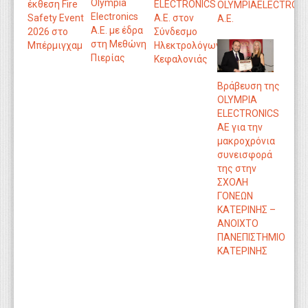
Olympia
έκθεση Fire
ELECTRONICS
OLYMPIAELECTRONI
Electronics
Safety Event
A.E. στον
Α.Ε.
A.E. με έδρα
2026 στο
Σύνδεσμο
στη Μεθώνη
Μπέρμιγχαμ
Ηλεκτρολόγων
Πιερίας
Κεφαλονιάς
Βράβευση της
OLYMPIA
ELECTRONICS
AE για την
μακροχρόνια
συνεισφορά
της στην
ΣΧΟΛΗ
ΓΟΝΕΩΝ
ΚΑΤΕΡΙΝΗΣ –
ΑΝΟΙΧΤΟ
ΠΑΝΕΠΙΣΤΗΜΙΟ
ΚΑΤΕΡΙΝΗΣ