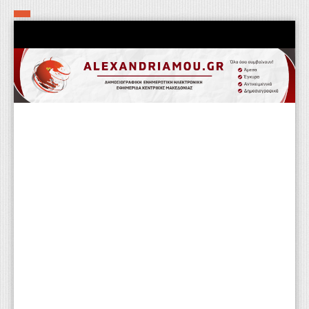
Αρχική
Τα εν δήμω εν οίκω
Πολιτιστικά-Εκκλησιαστικά
Αστυνομικά
Αθλητικά
Αγροτικά
Επιχειρείν
Επικοινωνία
Φαρμακεία
Περισσότερα