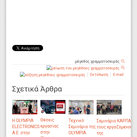
μέγεθος γραμματοσειράς
Εκτύπωση
E-mail
Σχετικά Άρθρα
Θέσεις
Η OLYMPIA
Τεχνικό
Σεμινάριο ΚΑΡΠΑ γι
εργασίας
ELECTRONICS
Σεμινάριο της
τους εργαζόμενους
στην
A.E. στην
ΟLYMPIA
της