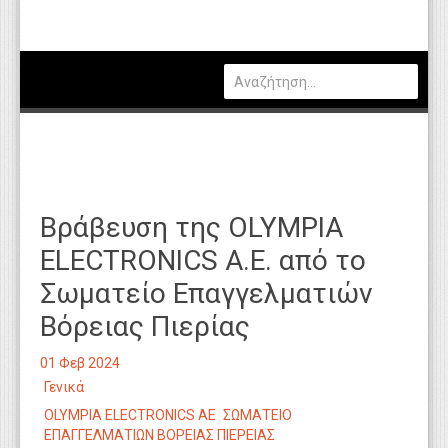
Πολιτική
Οικονομία
Καιρός
Θέσεις Εργασίας
Αγγελίες
Βράβευση της OLYMPIA
Τεχνολογία
ELECTRONICS A.E. από το
Εκπαίδευση
Σωματείο Επαγγελματιών
Υγεία
Βόρειας Πιερίας
Γενικά
01 Φεβ 2024
Βιβλιοθήκη Απόψεων
Γενικά
OLYMPIA ELECTRONICS AE
ΣΩΜΑΤΕΙΟ
Κυτίο Παραπόνων Πολιτών
ΕΠΑΓΓΕΛΜΑΤΙΩΝ ΒΟΡΕΙΑΣ ΠΙΕΡΕΙΑΣ