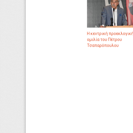
Η κεντρική προεκλογικ
ομιλία του Πέτρου
Τσαπαρόπουλου