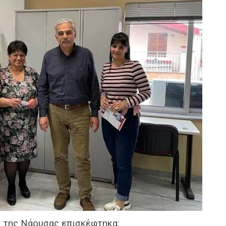
η της Νάουσας επισκέφτηκα: