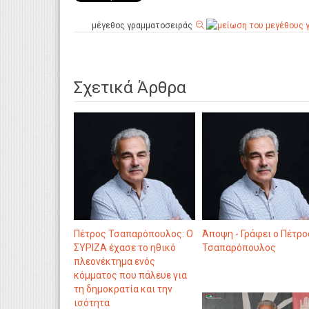
μέγεθος γραμματοσειράς
Σχετικά Άρθρα
Πέτρος Τσαπαρόπουλος: Ο
Άποψη - Γράφει ο Πέτρο
ΣΥΡΙΖΑ έχασε το ηθικό
Τσαπαρόπουλος
πλεονέκτημα ενός
κόμματος που πάλευε για
τη δημοκρατία και την
ισότητα