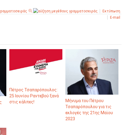
Εκτύπωση
E-mail
Πέτρος Τσαπαρόπουλος:
25 Ιουνίου Ραντεβού ξανά
Μήνυμα του Πέτρου
στις κάλπες!
ς
Τσαπαρόπουλου για τις
εκλογές της 21ης Μαϊου
2023