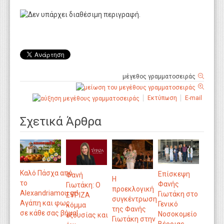
μέγεθος γραμματοσειράς
Εκτύπωση
E-mail
Σχετικά Άρθρα
Καλό Πάσχα από
Επίσκεψη
Φανή
Η
το
Φανής
Γιωτάκη: O
προεκλογική
Alexandriamou.gr!
Γιωτάκη στο
ΣΥΡΙΖΑ
συγκέντρωση
Αγάπη και φως
Γενικό
κόμμα
της Φανής
σε κάθε σας βήμα!
Νοσοκομείο
εξουσίας και
Γιωτάκη στην