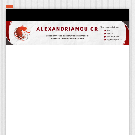
Αρχική
Τα εν δήμω εν οίκω
Πολιτιστικά-Εκκλησιαστικά
Αστυνομικά
Αθλητικά
Αγροτικά
Επιχειρείν
Επικοινωνία
Φαρμακεία
Περισσότερα