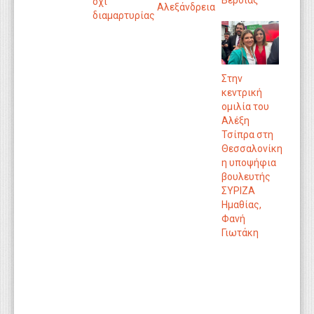
Βέροιας
όχι
Αλεξάνδρεια
διαμαρτυρίας
Στην
κεντρική
ομιλία του
Αλέξη
Τσίπρα στη
Θεσσαλονίκη
η υποψήφια
βουλευτής
ΣΥΡΙΖΑ
Ημαθίας,
Φανή
Γιωτάκη