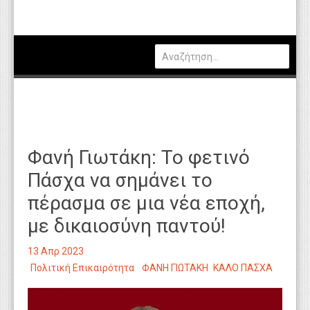
Πολιτική
Οικονομία
Καιρός
Θέσεις Εργασίας
Αγγελίες
Φανή Γιωτάκη: Το φετινό
Τεχνολογία
Πάσχα να σημάνει το
Εκπαίδευση
πέρασμα σε μια νέα εποχή,
Υγεία
με δικαιοσύνη παντού!
Γενικά
13 Απρ 2023
Βιβλιοθήκη Απόψεων
Πολιτική Επικαιρότητα
ΦΑΝΗ ΓΙΩΤΑΚΗ
ΚΑΛΟ ΠΑΣΧΑ
Κυτίο Παραπόνων Πολιτών