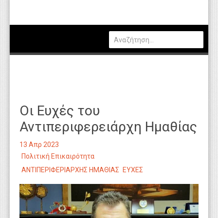
Πολιτική
Οικονομία
Καιρός
Θέσεις Εργασίας
Αγγελίες
Οι Ευχές του
Τεχνολογία
Αντιπεριφερειάρχη Ημαθίας
Εκπαίδευση
13 Απρ 2023
Υγεία
Πολιτική Επικαιρότητα
Γενικά
ΑΝΤΙΠΕΡΙΦΕΡΙΑΡΧΗΣ ΗΜΑΘΙΑΣ
ΕΥΧΕΣ
Βιβλιοθήκη Απόψεων
Κυτίο Παραπόνων Πολιτών