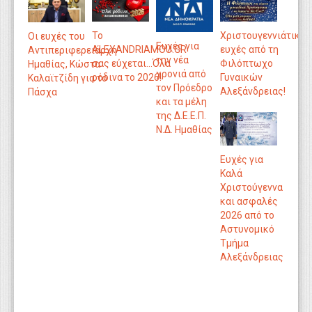
Χριστουγεννιάτικες
Το
Οι ευχές του
Ευχές για
ευχές από τη
ALEXANDRIAMOU.GR
Αντιπεριφερειάρχη
την νέα
Φιλόπτωχο
σας εύχεται...Όλα
Ημαθίας, Κώστα
χρονιά από
Γυναικών
ρόδινα το 2026!
Καλαϊτζίδη για το
τον Πρόεδρο
Αλεξάνδρειας!
Πάσχα
και τα μέλη
της Δ.Ε.Ε.Π.
Ν.Δ. Ημαθίας
Ευχές για
Καλά
Χριστούγεννα
και ασφαλές
2026 από το
Αστυνομικό
Τμήμα
Αλεξάνδρειας