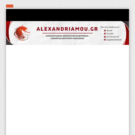
Αρχική
Τα εν δήμω εν οίκω
Πολιτιστικά-Εκκλησιαστικά
Αστυνομικά
Αθλητικά
Αγροτικά
Επιχειρείν
Επικοινωνία
Φαρμακεία
Περισσότερα