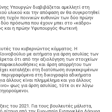
ύνης Υπουργών διαβιβάζεται αμελλητί στη
κού υλικού και την απόφαση αν θα συγκροτηθεί
νηση τυχόν ποινικών ευθυνών των δύο πρώην
 δύο πρόσωπα που έχουν μπει στο «κάδρο»
ος και η πρώην Υφυπουργός Φωτεινή
ευτές του κυβερνώντος κόμματος. Η
Κοινοβούλιο με αιτήματα για άρση ασυλίας των
έρεται ότι από την αξιολόγηση των στοιχείων
 παρακολουθήσεις και άρση απορρήτου των
 έχει καταλήξει στη διατύπωση συγκεκριμένων
α περιγραφόμενα στη δικογραφία αδικήματα
για άλλους είναι πλημμέλημα και για άλλους
ινο» φως για άρση ασυλίας, τότε οι εν λόγω
τηγορούμενοι.
ις του 2021. Για τους βουλευτές μάλιστα,
κό αίτημα από την Ευρωπαία Εισαγγελέα Λάουρα