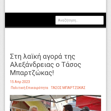
Πολιτική
Οικονομία
Καιρός
Θέσεις Εργασίας
Αγγελίες
Στη λαϊκή αγορά της
Τεχνολογία
Αλεξάνδρειας ο Τάσος
Εκπαίδευση
Μπαρτζώκας!
Υγεία
15 Απρ 2023
Γενικά
Πολιτική Επικαιρότητα
ΤΑΣΟΣ ΜΠΑΡΤΖΩΚΑΣ
Βιβλιοθήκη Απόψεων
Κυτίο Παραπόνων Πολιτών