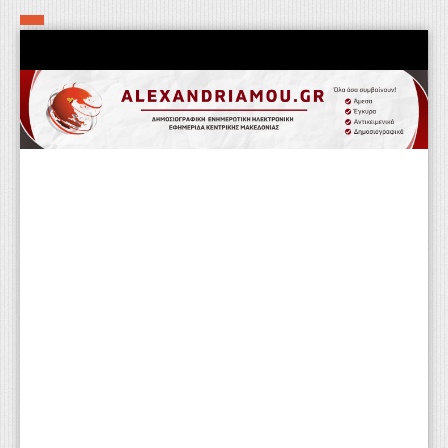
Αρχική
Τα εν δήμω εν οίκω
Πολιτιστικά-Εκκλησιαστικά
Αστυνομικά
Αθλητικά
Αγροτικά
Επιχειρείν
Επικοινωνία
Φαρμακεία
Περισσότερα