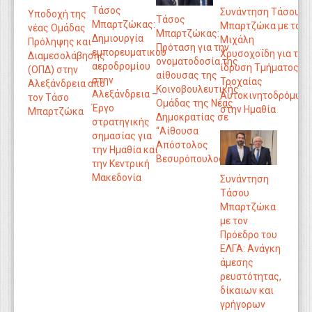
Τάσος
Συνάντηση Τάσου
Υποδοχή της
Τάσος
Μπαρτζώκας:
Μπαρτζώκα με τον
νέας Ομάδας
Μπαρτζώκας:
Δημιουργία
Μιχάλη
Πρόληψης και
Πρόταση για την
εμπορευματικού
Χρυσοχοΐδη για την
Διαμεσολάβησης
ονοματοδοσία της
αεροδρομίου
ίδρυση Τμήματος
(ΟΠΔ) στην
αίθουσας της
στην
Τροχαίας
Αλεξάνδρεια από
Κοινοβουλευτικής
Αλεξάνδρεια –
Αυτοκινητοδρόμων
τον Τάσο
Ομάδας της Νέας
Έργο
στην Ημαθία
Μπαρτζώκα
Δημοκρατίας σε
στρατηγικής
“Αίθουσα
σημασίας για
Απόστολος
την Ημαθία και
Βεσυρόπουλος”
την Κεντρική
Μακεδονία
Συνάντηση
Τάσου
Μπαρτζώκα
με τον
Πρόεδρο του
ΕΛΓΑ: Ανάγκη
άμεσης
ρευστότητας,
δίκαιων και
γρήγορων