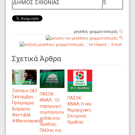
ΔΗΜΟΣ ΣΙΘΩΝΙΑΣ
5
μέγεθος γραμματοσειράς
Εκτύπωση
E-mail
Σχετικά Άρθρα
Ζάππειο 2&3
ΠΑΣΟΚ-
Σεπτέμβρη -
ΠΑΣΟΚ-
ΚΙΝΑΛ: ¨Οι
Πρόγραμμα
ΚΙΝΑΛ: Η νέα
παραγωγοί
Διήμερου
Νομαρχιακή
συμπύρηνου
Φεστιβάλ
Επιτροπή
ροδάκινου
#48xroniapasok
Ημαθίας
Ημαθίας,
Πέλλας και