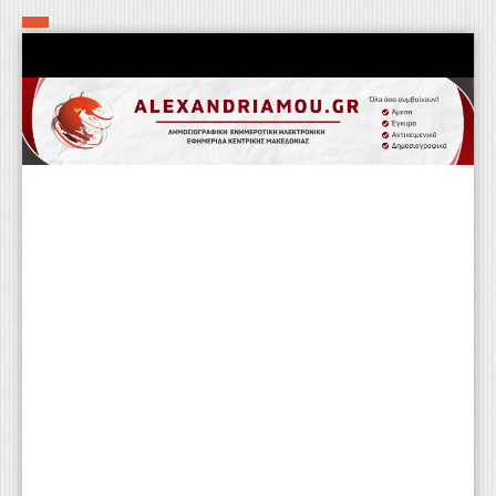
Αρχική
Τα εν δήμω εν οίκω
Πολιτιστικά-Εκκλησιαστικά
Αστυνομικά
Αθλητικά
Αγροτικά
Επιχειρείν
Επικοινωνία
Φαρμακεία
Περισσότερα